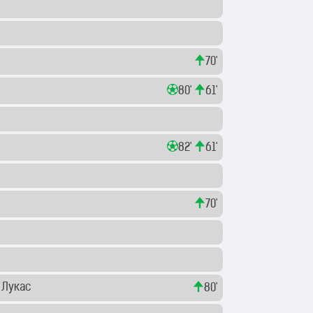
70'
80'
61'
82'
61'
70'
а
Лукас
80'