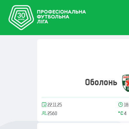
Оболонь
22.11.25
18
2560
4