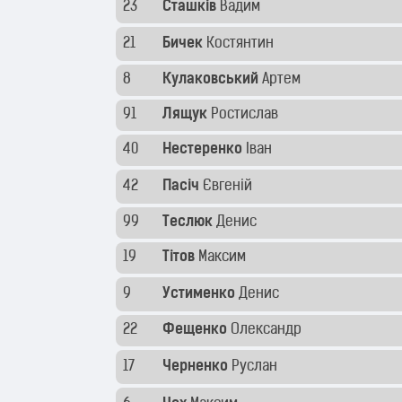
23
Сташків
Вадим
21
Бичек
Костянтин
8
Кулаковський
Артем
91
Лящук
Ростислав
40
Нестеренко
Іван
42
Пасіч
Євгеній
99
Теслюк
Денис
19
Тітов
Максим
9
Устименко
Денис
22
Фещенко
Олександр
17
Черненко
Руслан