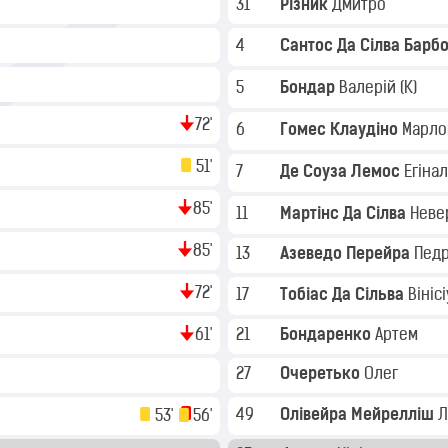
31
Різник
Дмитро
4
Сантос Да Сілва Барб
5
Бондар
Валерій
(K)
72'
6
Гомес Клаудіно
Марл
51'
7
Де Соуза Лемос
Егіна
85'
11
Мартінс Да Сілва
Неве
85'
13
Азеведо Перейра
Педр
72'
17
Тобіас Да Сільва
Вініс
61'
21
Бондаренко
Артем
27
Очеретько
Олег
49
Олівейра Мейрелліш
Л
53'
56'