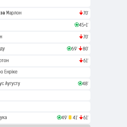
оза
Марлон
70'
45+1'
он
70'
лду
69'
80'
ртон
61'
о Енріке
іус Аугусту
48'
ука
49'
41'
61'