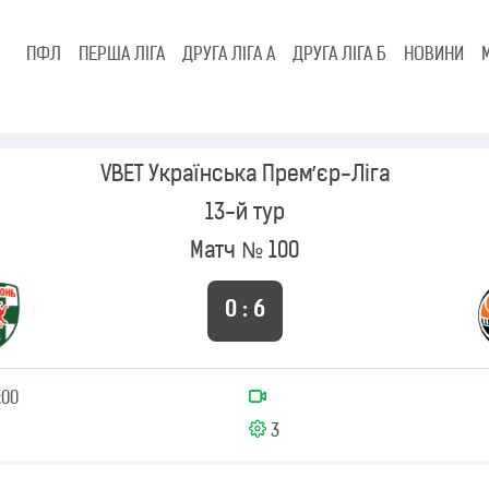
ПФЛ
ПЕРША ЛІГА
ДРУГА ЛІГА А
ДРУГА ЛІГА Б
НОВИНИ
VBET Українська Премʼєр-Ліга
13-й тур
Матч № 100
0 : 6
:00
3