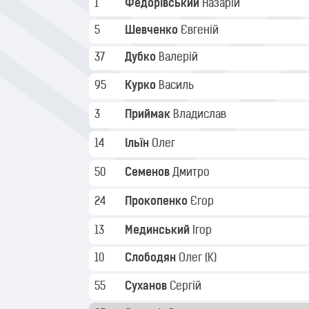
1
Федорівський
Назарій
5
Шевченко
Євгеній
37
Дубко
Валерій
95
Курко
Василь
3
Приймак
Владислав
14
Ільїн
Олег
50
Семенов
Дмитро
24
Прокопенко
Єгор
13
Мединський
Ігор
10
Слободян
Олег
(K)
55
Суханов
Сергій