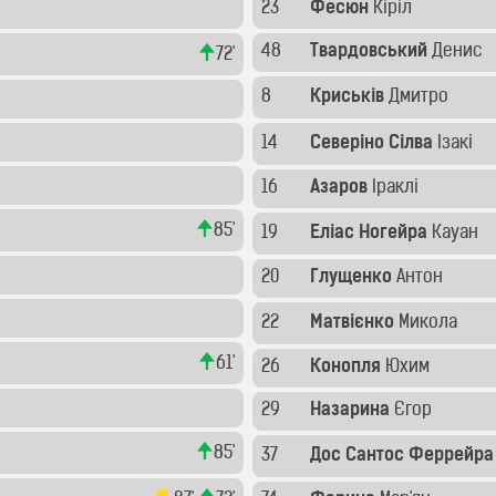
23
Фесюн
Кіріл
48
Твардовський
Денис
72'
8
Криськів
Дмитро
14
Северіно Сілва
Ізакі
16
Азаров
Іраклі
85'
19
Еліас Ногейра
Кауан
20
Глущенко
Антон
22
Матвієнко
Микола
61'
26
Конопля
Юхим
29
Назарина
Єгор
85'
37
Дос Сантос Феррейр