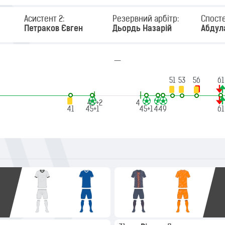
Асистент 2:
Резервний арбітр:
Спосте
Петраков Євген
Дьордь Назарій
Абдул
—
51
53
56
61
|
|
45'+2
45'
41
45+1
45+1
48
49
61