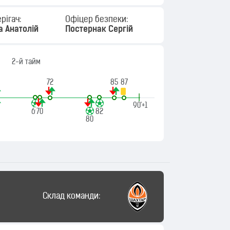
рігач:
Офіцер безпеки:
а Анатолій
Постернак Сергій
2-й тайм
72
85
87
|
90'+1
69
70
82
80
Склад команди: