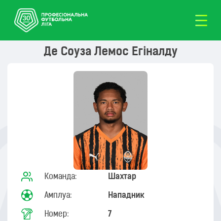
Де Соуза Лемос Егіналду
Команда:
Шахтар
Амплуа:
Нападник
Номер:
7