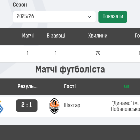
Сезон
Показати
Матчі
В заявці
Хвилини
Г
1
1
79
Матчі футболіста
Результат
Гості
"Динамо" ім. 
2 : 1
Шахтар
Лобановсько