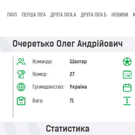
ПФЛ
ПЕРША ЛІГА
ДРУГА ЛІГА А
ДРУГА ЛІГА Б
НОВИНИ
Очеретько Олег Андрійович
Команда:
Шахтар
Номер:
27
Громадянство:
Україна
Вага:
71
Статистика