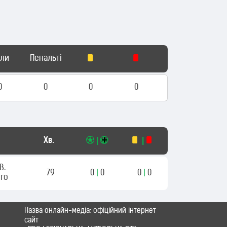
оли
Пенальті
0
0
0
0
Хв.
|
|
В.
79
0
|
0
0
|
0
го
Назва онлайн-медіа: офіційний інтернет
сайт