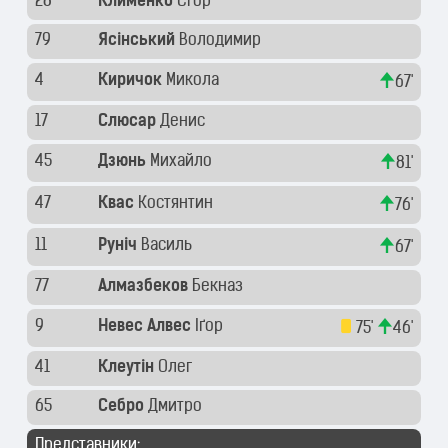
28
Клименко
Єгор
79
Ясінський
Володимир
4
Киричок
Микола
67'
17
Слюсар
Денис
45
Дзюнь
Михайло
81'
47
Квас
Костянтин
76'
11
Руніч
Василь
67'
77
Алмазбеков
Бекназ
9
Невес Алвес
Іґор
75'
46'
41
Клеутін
Олег
65
Себро
Дмитро
Представники: