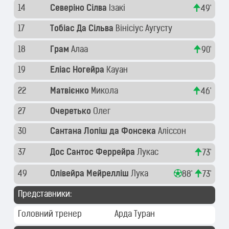
14
Северіно Сілва
Ізакі
49'
17
Тобіас Да Сільва
Вінісіус Аугусту
18
Грам
Алаа
90'
19
Еліас Ногейра
Кауан
22
Матвієнко
Микола
46'
27
Очеретько
Олег
30
Сантана Лопіш да Фонсека
Аліссон
37
Дос Сантос Феррейра
Лукас
73'
49
Олівейра Мейрелліш
Лука
88'
73'
Представники:
Головний тренер
Арда Туран