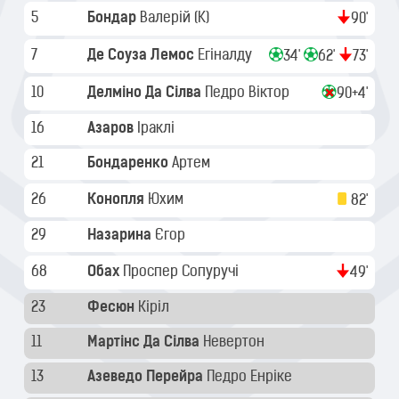
5
Бондар
Валерій
(K)
90'
7
Де Соуза Лемос
Егіналду
34'
62'
73'
10
Делміно Да Сілва
Педро Віктор
90+4'
16
Азаров
Іраклі
21
Бондаренко
Артем
26
Конопля
Юхим
82'
29
Назарина
Єгор
68
Обах
Проспер Сопуручі
49'
23
Фесюн
Кіріл
11
Мартінс Да Сілва
Невертон
13
Азеведо Перейра
Педро Енріке