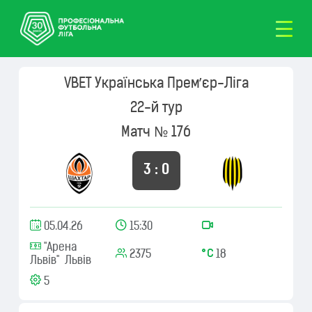
VBET Українська Премʼєр-Ліга
22-й тур
Матч № 176
3 : 0
05.04.26
15:30
"Арена
2375
18
Львів" Львів
5