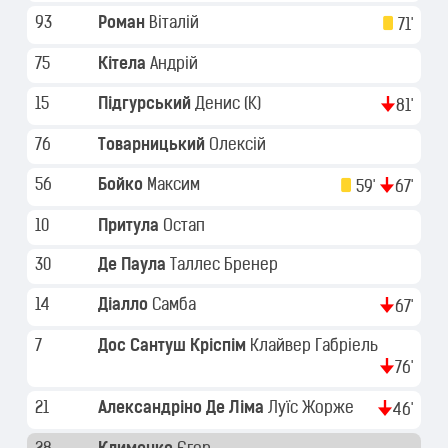
93
Роман
Віталій
71'
75
Кітела
Андрій
15
Підгурський
Денис
(K)
81'
76
Товарницький
Олексій
56
Бойко
Максим
59'
67'
10
Притула
Остап
30
Де Паула
Таллес Бренер
14
Діалло
Самба
67'
7
Дос Сантуш Кріспім
Клайвер Габріель
76'
21
Александріно Де Ліма
Луїс Жорже
46'