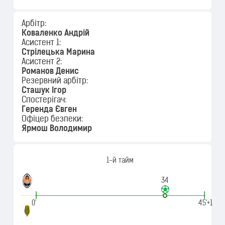
Арбітр:
Коваленко Андрій
Асистент 1:
Стрілецька Марина
Асистент 2:
Романов Денис
Резервний арбітр:
Сташук Ігор
Спостерігач:
Геренда Євген
Офіцер безпеки:
Ярмош Володимир
1-й тайм
34
|
|
0'
45'+1