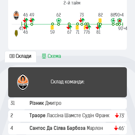
2-й тайм
46
49
62
73
82
88
90
90+4
|
|
45'
90'+4
46
59
67
71
75
76
81
Склади
Схема
Склад команди:
31
Різник
Дмитро
2
Траоре
Лассіна Шамсте Судін Франк
73'
4
Сантос Да Сілва Барбоза
Марлон
46'