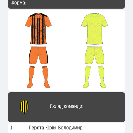
Форма:
Склад команди:
1
Герета
Юрій-Володимир