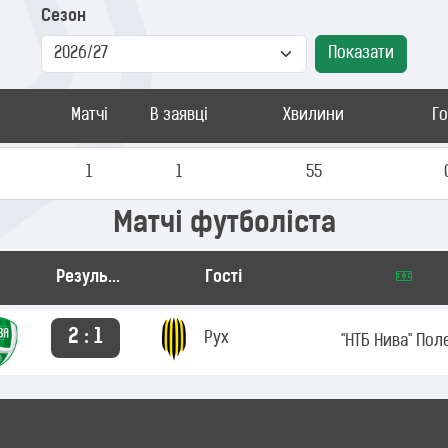
Сезон
Показати
Матчі
В заявці
Хвилини
Г
1
1
55
Матчі футболіста
Результат
Гості
2 : 1
Рух
"НТБ Нива" Пол