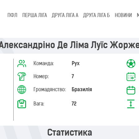
ПФЛ
ПЕРША ЛІГА
ДРУГА ЛІГА А
ДРУГА ЛІГА Б
НОВИНИ
Александріно Де Ліма Луїс Жорж
Команда:
Рух
Номер:
7
Громадянство:
Бразилія
Вага:
72
Статистика