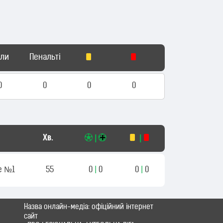
оли
Пенальті
0
0
0
0
Хв.
|
|
е №1
55
0
|
0
0
|
0
Назва онлайн-медіа: офіційний інтернет
сайт