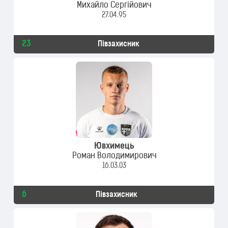
Михайло Сергійович
27.04.95
23
Півзахисник
Ювхимець
Роман Володимирович
16.03.03
6
Півзахисник