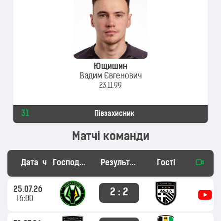
Ющишин
Вадим Євгенович
23.11.99
31
Півзахисник
Матчі команди
Дата
час
Господарі
Результат
Гості
25.07.26
2 : 2
16:00