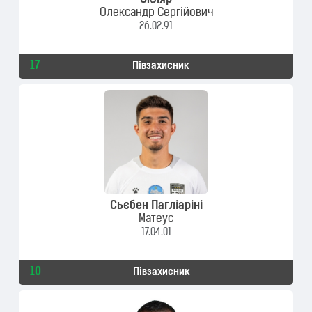
Скляр
Олександр Сергійович
26.02.91
17
Півзахисник
Сьєбен Пагліаріні
Матеус
17.04.01
10
Півзахисник