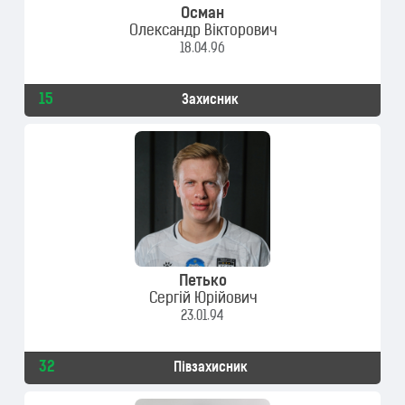
Осман
Олександр Вікторович
18.04.96
15
Захисник
Петько
Сергій Юрійович
23.01.94
32
Півзахисник