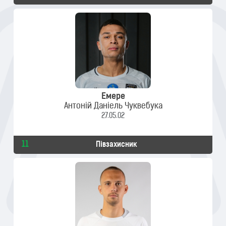
Емере
Антоній Даніель Чуквебука
27.05.02
11
Півзахисник