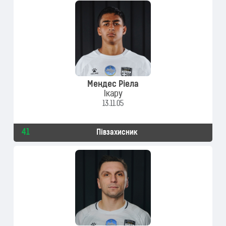
Мендес Ріела
Ікару
13.11.05
41
Півзахисник