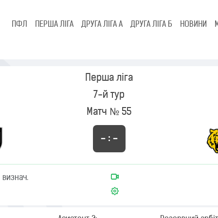
ПФЛ
ПЕРША ЛІГА
ДРУГА ЛІГА А
ДРУГА ЛІГА Б
НОВИНИ
Перша ліга
7-й тур
Матч № 55
– : –
 визнач.