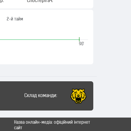
р:
Спостерігач:
2-й тайм
|
90'
Склад команди:
Назва онлайн-медіа: офіційний інтернет
сайт