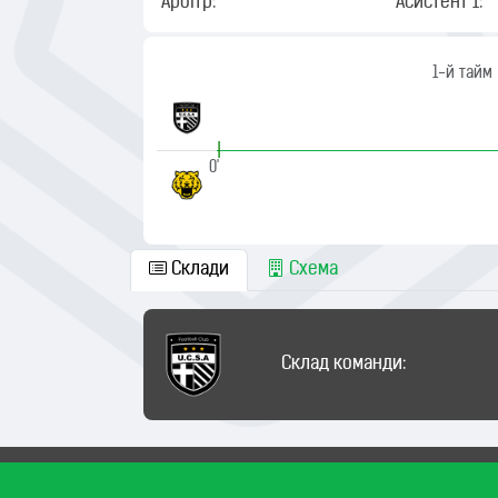
Арбітр:
Асистент 1:
1-й тайм
|
0'
Склади
Схема
Склад команди: