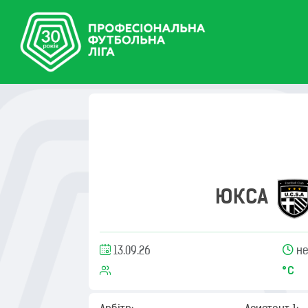
ЮКСА
13.09.26
не