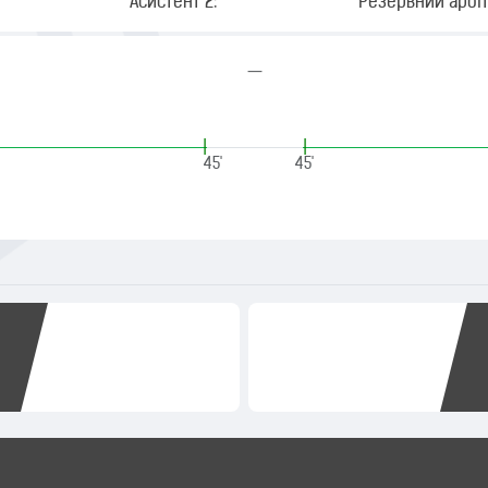
Асистент 2:
Резервний арбіт
—
|
|
45'
45'