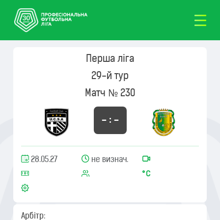
Перша ліга
29-й тур
Матч № 230
– : –
28.05.27
не визнач.
Арбітр: