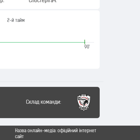
р:
Спостерігач:
2-й тайм
|
90'
Склад команди:
Назва онлайн-медіа: офіційний інтернет
сайт