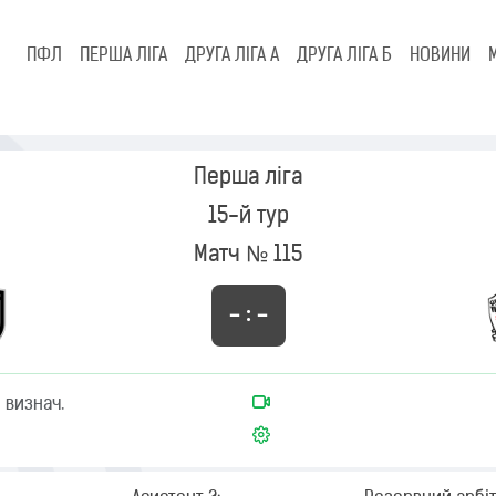
ПФЛ
ПЕРША ЛІГА
ДРУГА ЛІГА А
ДРУГА ЛІГА Б
НОВИНИ
Перша ліга
15-й тур
Матч № 115
– : –
 визнач.