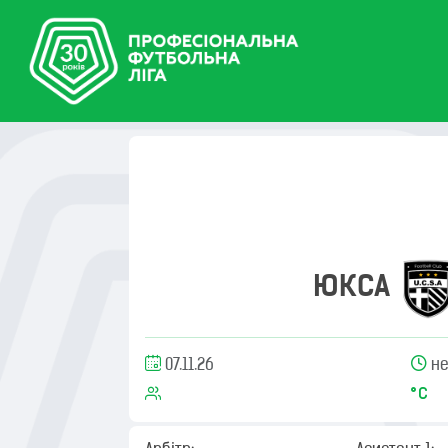
ЮКСА
07.11.26
не