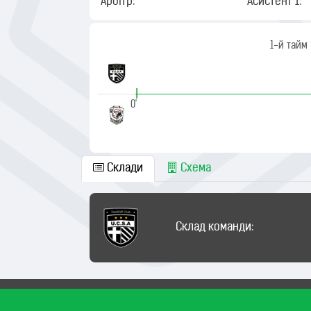
Арбітр:
Асистент 1:
1-й тайм
|
0'
Склади
Схема
Склад команди: