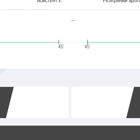
Асистент 2:
Резервний арбіт
—
|
|
45'
45'