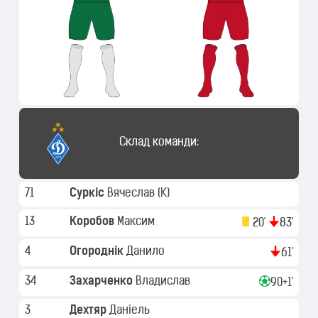
Склад команди:
71
Суркіс
Вячеслав
(K)
13
Коробов
Максим
20'
83'
4
Огороднік
Данило
61'
34
Захарченко
Владислав
90+1'
3
Дехтяр
Даніель