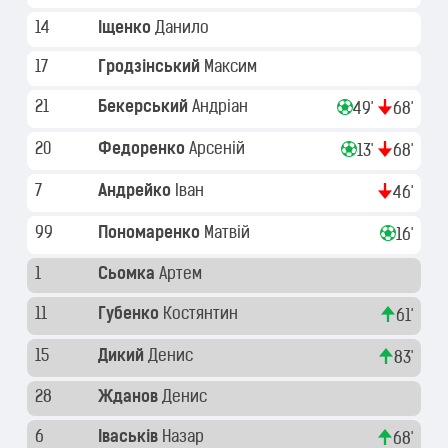
14
Іщенко
Данило
17
Гродзінський
Максим
21
Бекерський
Андріан
49'
68'
20
Федоренко
Арсеній
13'
68'
7
Андрейко
Іван
46'
99
Пономаренко
Матвій
16'
1
Сьомка
Артем
11
Губенко
Костянтин
61'
15
Дикий
Денис
83'
28
Жданов
Денис
6
Іваськів
Назар
68'