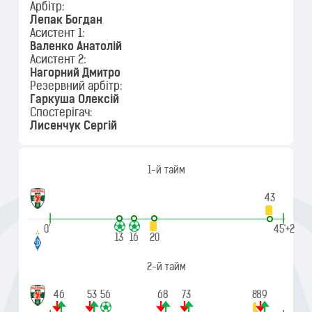
Арбітр:
Лепак Богдан
Асистент 1:
Валенко Анатолій
Асистент 2:
Нагорний Дмитро
Резервний арбітр:
Гаркуша Олексій
Спостерігач:
Лисенчук Сергій
1-й тайм
43
|
|
0'
45'+2
13
16
20
2-й тайм
46
53
56
68
73
88
89