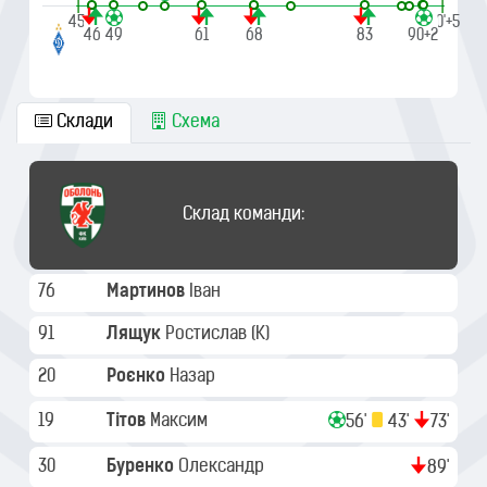
|
|
45'
90'+5
46
49
61
68
83
90+1
90+2
Склади
Схема
Склад команди:
76
Мартинов
Іван
91
Лящук
Ростислав
(K)
20
Роєнко
Назар
19
Тітов
Максим
56'
43'
73'
30
Буренко
Олександр
89'