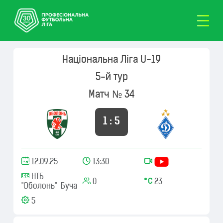
Національна Ліга U-19
5-й тур
Матч № 34
1 : 5
12.09.25
13:30
НТБ
0
23
"Оболонь" Буча
5