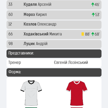
33
Куделя
Арсеній
46'
60
Мороз
Кирил
53'
12
Козлов
Олександр
66
Ходаківський
Микита
88'
68'
98
Луцик
Андрій
Представники:
Тренер
Євгеній Лозінський
Форма: