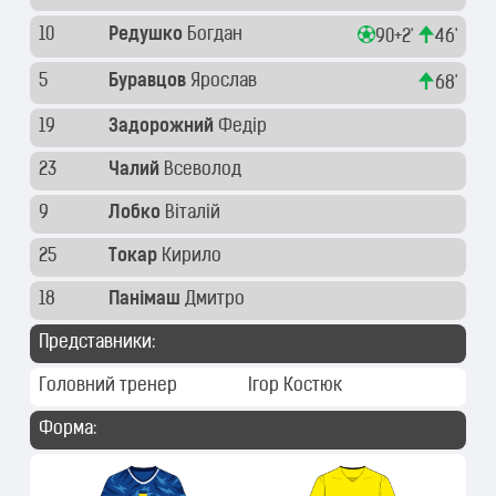
10
Редушко
Богдан
90+2'
46'
5
Буравцов
Ярослав
68'
19
Задорожний
Федір
23
Чалий
Всеволод
9
Лобко
Віталій
25
Токар
Кирило
18
Панімаш
Дмитро
Представники:
Головний тренер
Ігор Костюк
Форма: