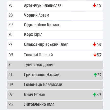
79
Артемчук
Владислав
46'
28
Чорний
Артем
29
Сідєльніков
Кирило
70
Корх
Кіріл
27
Олександрівський
Олег
68'
69
Товарчі
Олексій
53'
71
Тупчієнко
Денис
41
Григоренко
Максим
73'
89
Гомонець
Владислав
97
Єнич
Роман
89'
26
Литовченко
Ілля