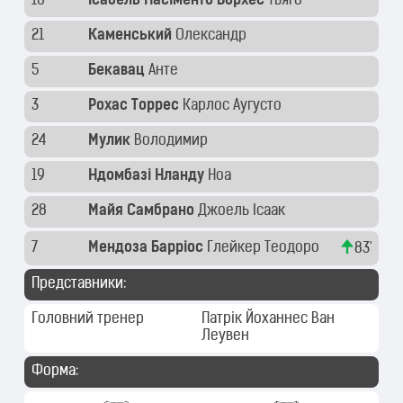
16
Ісабель Насіменто Борхес
Тьяго
21
Каменський
Олександр
5
Бекавац
Анте
3
Рохас Торрес
Карлос Аугусто
24
Мулик
Володимир
19
Ндомбазі Нланду
Ноа
28
Майя Самбрано
Джоель Ісаак
7
Мендоза Барріос
Глейкер Теодоро
83'
Представники:
Головний тренер
Патрік Йоханнес Ван
Леувен
Форма: