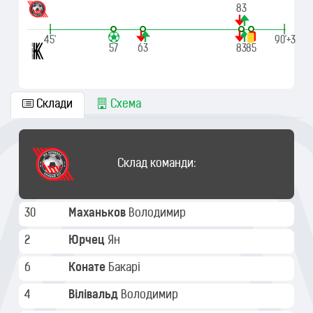
83
|
|
45'
90'+3
57
63
83
85
Склади
Схема
Склад команди:
30
Маханьков
Володимир
2
Юрчец
Ян
6
Конате
Бакарі
4
Вілівальд
Володимир