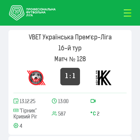
VBET Українська Премʼєр-Ліга
16-й тур
Матч № 128
1 : 1
13.12.25
13:00
"Гірник"
587
2
Кривий Ріг
4