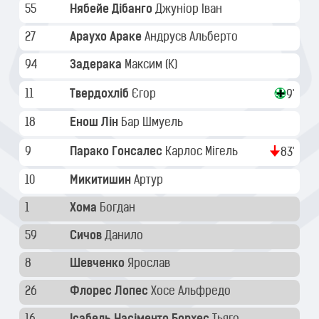
55
Нябейе Дібанго
Джуніор Іван
27
Араухо Араке
Андрусв Альберто
94
Задерака
Максим
(K)
11
Твердохліб
Єгор
9'
18
Енош Лін
Бар Шмуель
9
Парако Гонсалес
Карлос Мігель
83'
10
Микитишин
Артур
1
Хома
Богдан
59
Сичов
Данило
8
Шевченко
Ярослав
26
Флорес Лопес
Хосе Альфредо