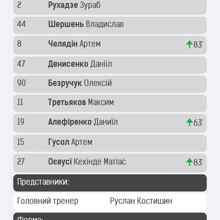
2
Рухадзе
Зураб
44
Шершень
Владислав
8
Челядін
Артем
83'
47
Денисенко
Данііл
90
Безручук
Олексій
11
Третьяков
Максим
19
Алефіренко
Даниїл
63'
15
Гусол
Артем
27
Оєвусі
Кехінде Матіас
83'
Представники:
Головний тренер
Руслан Костишин