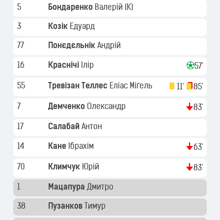
5
Бондаренко
Валерій
(K)
3
Козік
Едуард
77
Понєдєльнік
Андрій
16
Краснічі
Ілір
57'
55
Тревізан Теллес
Еліас Міґель
11'
85'
7
Демченко
Олександр
83'
17
Салабай
Антон
14
Кане
Ібрахім
63'
70
Климчук
Юрій
83'
1
Мацапура
Дмитро
38
Пузанков
Тимур