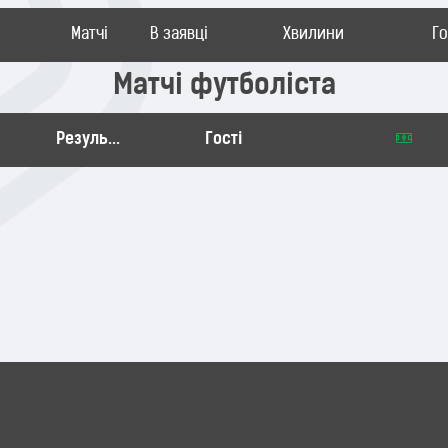
Матчі
В заявці
Хвилини
Г
Матчі футболіста
Результат
Гості