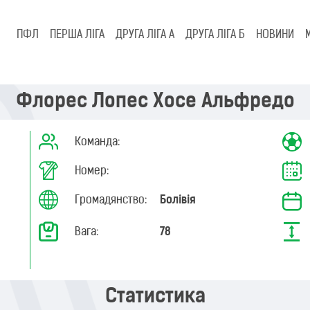
ПФЛ
ПЕРША ЛІГА
ДРУГА ЛІГА А
ДРУГА ЛІГА Б
НОВИНИ
Флорес Лопес Хосе Альфредо
Команда:
Номер:
Громадянство:
Болівія
Вага:
78
Статистика