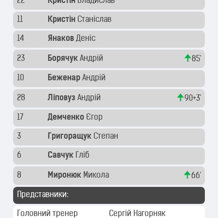
22
Кристін
Владислав
11
Кристін
Станіслав
14
Янаков
Деніс
23
Борячук
Андрій
85'
10
Беженар
Андрій
28
Ліповуз
Андрій
90+3'
17
Демченко
Єгор
3
Григоращук
Степан
6
Савчук
Гліб
8
Миронюк
Микола
66'
Представники:
Головний тренер
Сергій Нагорняк