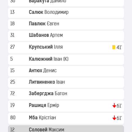
30
Варакута
Данило
13
Салюк
Володимир
18
Павлюк
Євген
31
Шабанов
Артем
27
Крупський
Ілля
41'
5
Калюжний
Іван
(K)
15
Антюх
Денис
25
Литвиненко
Іван
72
Забергджа
Батон
19
Рашиця
Ермір
61'
80
Мба
Крістіан
61'
12
Соловей
Максим