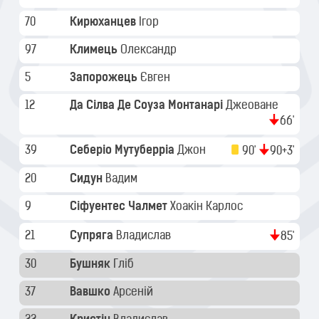
70
Кирюханцев
Ігор
97
Климець
Олександр
5
Запорожець
Євген
12
Да Сілва Де Соуза Монтанарі
Джеоване
66'
39
Себеріо Мутуберріа
Джон
90'
90+3'
20
Сидун
Вадим
9
Сіфуентес Чалмет
Хоакін Карлос
21
Супряга
Владислав
85'
30
Бушняк
Гліб
37
Вавшко
Арсеній