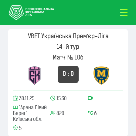
VBET Українська Премʼєр-Ліга
14-й тур
Матч № 106
0 : 0
30.11.25
15:30
"Арена Лівий
Берег"
820
6
Київська обл.
5