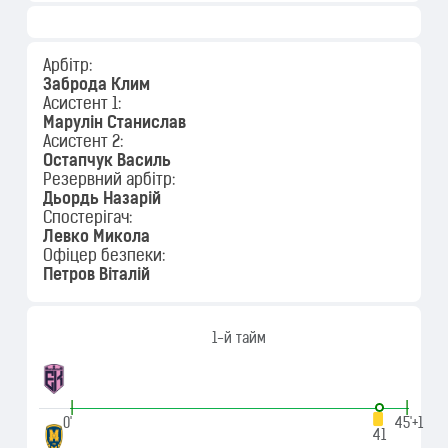
Арбітр:
Заброда Клим
Асистент 1:
Марулін Станислав
Асистент 2:
Остапчук Василь
Резервний арбітр:
Дьордь Назарій
Спостерігач:
Левко Микола
Офіцер безпеки:
Петров Віталій
1-й тайм
|
|
0'
45'+1
41