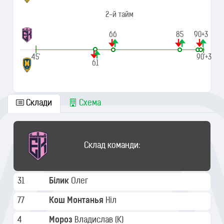
2-й тайм
66
85
90
90+3
|
|
45'
90'+3
61
Склади
Схема
Склад команди:
31
Білик
Олег
77
Кош Монтанья
Ніл
4
Мороз
Владислав
(K)