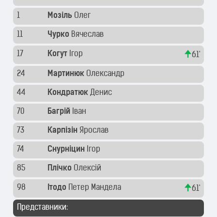
1
Мозіль
Олег
11
Чурко
Вячеслав
17
Когут
Ігор
61'
24
Мартинюк
Олександр
44
Кондратюк
Денис
70
Багрій
Іван
73
Карпізін
Ярослав
74
Снурніцин
Ігор
85
Плічко
Олексій
98
Ітодо
Петер Мандела
61'
Представники: