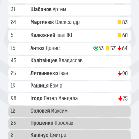
31
Шабанов
Артем
24
Мартинюк
Олександр
83'
5
Калюжний
Іван
(K)
60'
15
Антюх
Денис
63'
57'
64'
45
Калітвінцев
Владислав
25
Литвиненко
Іван
90'
19
Рашиця
Ермір
98
Ітодо
Петер Мандела
75'
12
Соловей
Максим
23
Проценко
Ярослав
2
Капінус
Дмитро