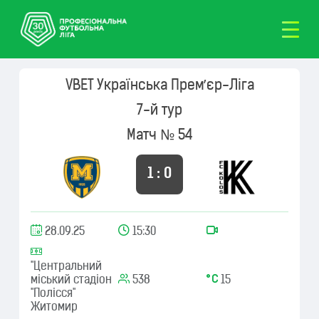
VBET Українська Премʼєр-Ліга
7-й тур
Матч № 54
1 : 0
28.09.25
15:30
"Центральний
міський стадіон
538
15
"Полісся"
Житомир