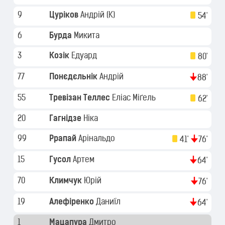
9
Цуріков
Андрій
(K)
54'
6
Бурда
Микита
3
Козік
Едуард
80'
77
Понєдєльнік
Андрій
88'
55
Тревізан Теллес
Еліас Міґель
62'
20
Гагнідзе
Ніка
99
Ррапай
Арінальдо
41'
76'
15
Гусол
Артем
64'
70
Климчук
Юрій
76'
19
Алефіренко
Даниїл
64'
1
Мацапура
Дмитро