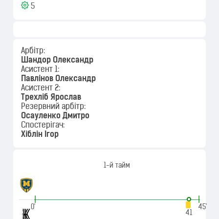
5
Арбітр:
Шандор Олександр
Асистент 1:
Павлінов Олександр
Асистент 2:
Трехліб Ярослав
Резервний арбітр:
Осауленко Дмитро
Спостерігач:
Хіблін Ігор
1-й тайм
|
|
0'
45'
41