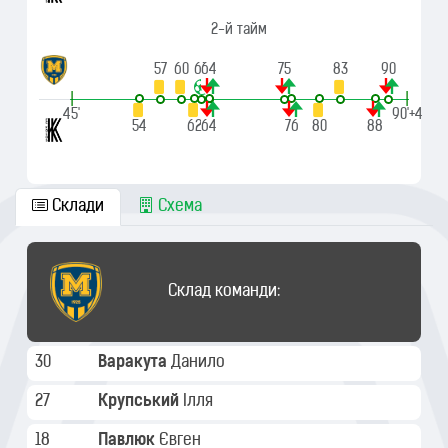
2-й тайм
57
60
63
64
75
83
90
|
|
45'
90'+4
54
62
64
76
80
88
Склади
Схема
Склад команди:
30
Варакута
Данило
27
Крупський
Ілля
18
Павлюк
Євген