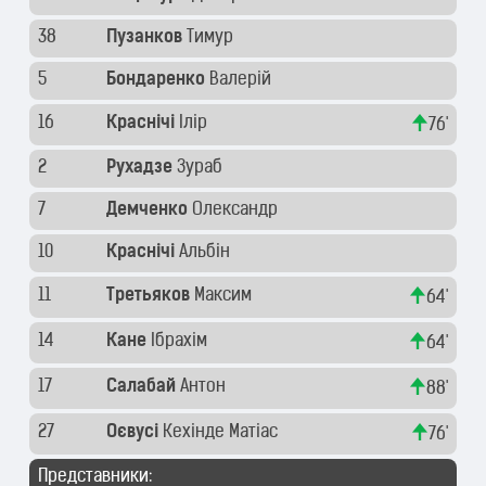
38
Пузанков
Тимур
5
Бондаренко
Валерій
16
Краснічі
Ілір
76'
2
Рухадзе
Зураб
7
Демченко
Олександр
10
Краснічі
Альбін
11
Третьяков
Максим
64'
14
Кане
Ібрахім
64'
17
Салабай
Антон
88'
27
Оєвусі
Кехінде Матіас
76'
Представники: