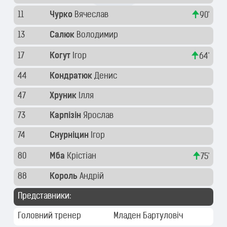
11
Чурко
Вячеслав
90'
13
Салюк
Володимир
17
Когут
Ігор
64'
44
Кондратюк
Денис
47
Хруник
Ілля
73
Карпізін
Ярослав
74
Снурніцин
Ігор
80
Мба
Крістіан
75'
88
Король
Андрій
Представники:
Головний тренер
Младен Бартуловіч