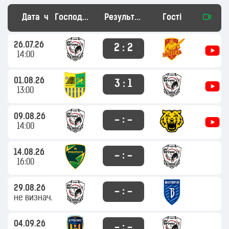
Дата
час
Господарі
Результат
Гості
26.07.26
2 : 2
14:00
01.08.26
3 : 1
13:00
09.08.26
– : –
14:00
14.08.26
– : –
16:00
29.08.26
– : –
не визнач.
04.09.26
– : –