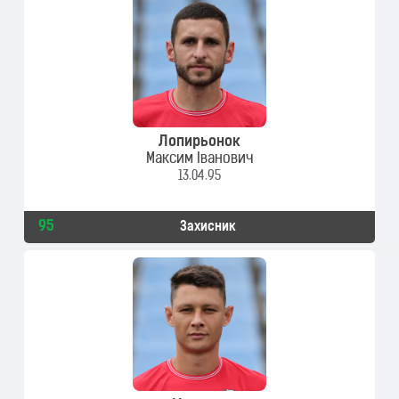
Лопирьонок
Максим Іванович
13.04.95
95
Захисник