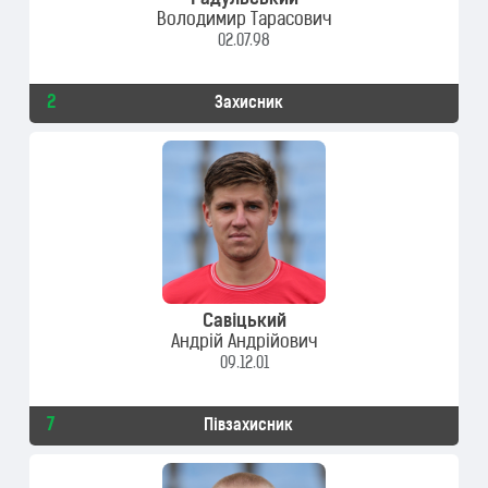
Радульський
Володимир Тарасович
02.07.98
2
Захисник
Савіцький
Андрій Андрійович
09.12.01
7
Півзахисник