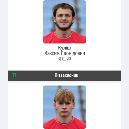
Куліш
Максим Леонідович
31.01.99
77
Півзахисник