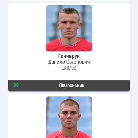
Гончарук
Данило Євгенович
13.07.02
99
Півзахисник