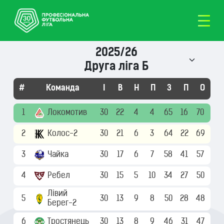
2025/26
Друга ліга Б
#
Команда
І
В
Н
П
З
П
О
1
Локомотив
30
22
4
4
65
16
70
2
Колос-2
30
21
6
3
64
22
69
3
Чайка
30
17
6
7
58
41
57
4
Ребел
30
15
5
10
34
27
50
Лівий
5
30
13
9
8
50
28
48
Берег-2
6
Тростянець
30
13
8
9
46
31
47