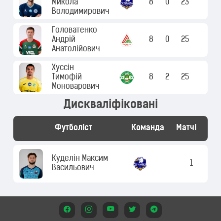
Микола
8
0
23
Володимирович
Головатенко
Андрій
8
0
25
Анатолійович
Хуссін
Тимофій
8
2
25
Моноварович
Дискваліфіковані
Футболіст
Команда
Матчі
Куделін
Максим
1
Васильович