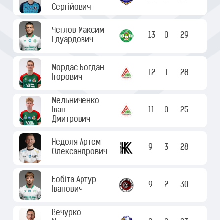
Сергійович
Чеглов Максим
13
0
29
Едуардович
Мордас Богдан
12
1
28
Ігорович
Мельниченко
Іван
11
0
25
Дмитрович
Недоля Артем
9
3
28
Олександрович
Бобіта Артур
9
2
30
Іванович
Вечурко