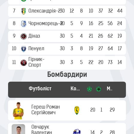
7
Олександрія-2
30
12
8
10
37
32
44
8
Чорноморець-2
30
5
9
16
25
56
24
9
Діназ
30
5
4
21
26
62
19
10
Пенуел
30
3
8
19
27
64
17
Гірник-
11
30
3
5
22
20
73
14
Cпорт
Бомбардири
Футболіст
Команда
Матчі
Гереш Роман
20
1
29
Сергійович
Овчарук
Валентин
14
2
28