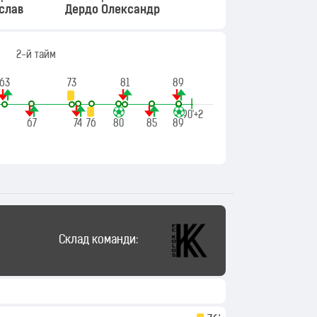
слав
Дердо Олександр
2-й тайм
63
73
81
89
|
90'+2
67
74
76
80
85
89
Склад команди: