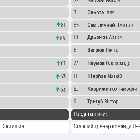
97
Кокора
Матвій
3
Сльота
Ілля
81'
55
Свєтличний
Дмитро
14
Дрьомов
Артем
89'
8
Зегрюк
Нікіта
77
Наумов
Олександр
81'
11
Щербак
Матвій
63'
21
Ковриженко
Тимофій
63'
9
Тригуб
Віктор
Представники:
й Костишин
Старший тренер команди U-