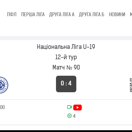
ПФЛ
ПЕРША ЛІГА
ДРУГА ЛІГА А
ДРУГА ЛІГА Б
НОВИНИ
Національна Ліга U-19
12-й тур
Матч № 90
0 : 4
:00
4