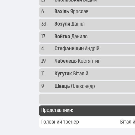
27
Опольський
Вадим
6
Вахіль
Ярослав
33
Зозуля
Данііл
17
Войтко
Данило
4
Стефанишин
Андрій
19
Чабелець
Костянтин
11
Кугутяк
Віталій
9
Швець
Олександр
Представники:
Головний тренер
Віталі