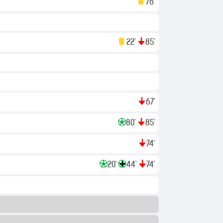
76'
22'
85'
67'
80'
85'
74'
20'
44'
74'