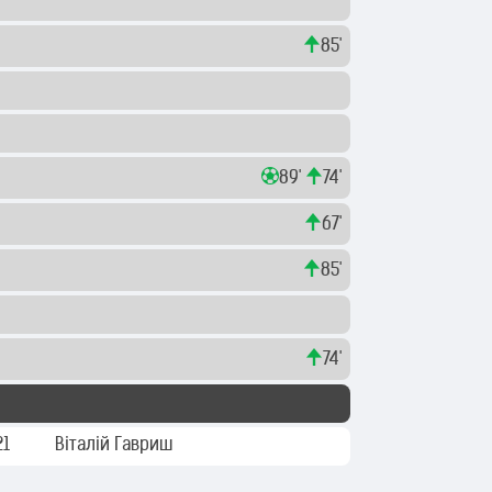
85'
89'
74'
67'
85'
74'
21
Віталій Гавриш