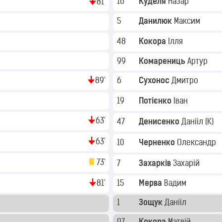
16
Куделя
Назар
81'
5
Данилюк
Максим
48
Кокора
Ілля
99
Комарениць
Артур
89'
6
Сухонос
Дмитро
19
Потієнко
Іван
63'
47
Денисенко
Данііл
(K)
63'
10
Черненко
Олександр
73'
7
Захарків
Захарій
81'
15
Мерва
Вадим
1
Зощук
Данііл