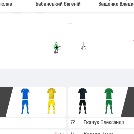
іслав
Бабанський Євгеній
Ващенко Влади
—
|
|
45'
45'
44
72
Ткачук
Олександр