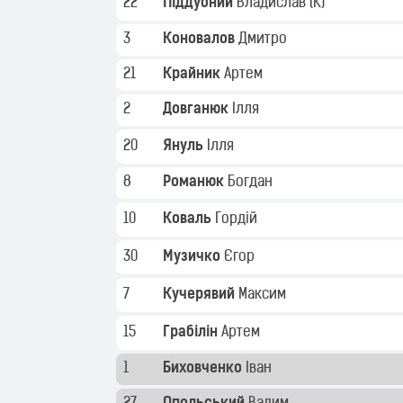
22
Піддубний
Владислав
(K)
3
Коновалов
Дмитро
21
Крайник
Артем
2
Довганюк
Ілля
20
Януль
Ілля
8
Романюк
Богдан
10
Коваль
Гордій
30
Музичко
Єгор
7
Кучерявий
Максим
15
Грабілін
Артем
1
Биховченко
Іван