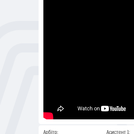
Арбітр:
Асистент 1: