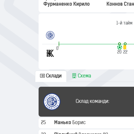
Фурманенко Кирило
Коннов Стан
1-й тайм
|
0'
20
22
Склади
Схема
Склад команди:
25
Манько
Борис