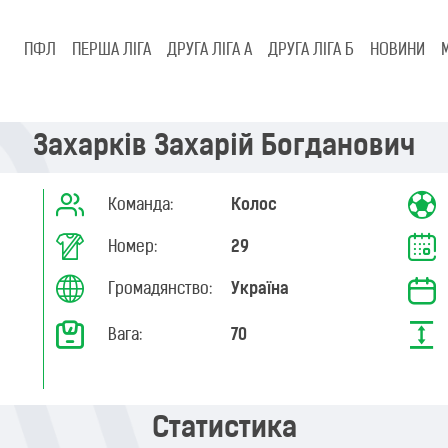
ПФЛ
ПЕРША ЛІГА
ДРУГА ЛІГА А
ДРУГА ЛІГА Б
НОВИНИ
Захарків Захарій Богданович
Команда:
Колос
Номер:
29
Громадянство:
Україна
Вага:
70
Статистика