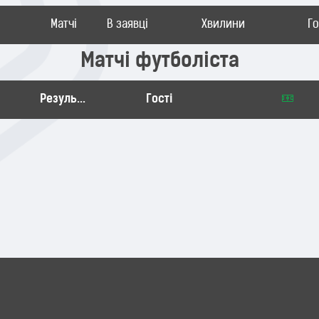
Матчі
В заявці
Хвилини
Г
Матчі футболіста
Результат
Гості