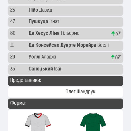
25
Нійо
Давид
47
Пушкуца
Ігнат
80
Де Хесус Ліма
Гільєрме
67'
11
Да Консейсао Дуарте Морейра
Веслі
20
Уоллі
Аладжі
82'
35
Саноцький
Іван
Представники:
Олег Шандрук
Форма: