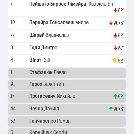
7
Пейшото Баррос Лімейра
Фабрісіо Ян
82'
19
Перейра Гонсалвеш
Андре
90+3'
77
Шарай
Владислав
82'
8
Годя
Дмитро
67'
4
Ціпот
Кай
82'
1
Стефанюк
Павло
91
Горох
Валентин
17
Протасевич
Михайло
82'
44
Чечер
Даниїл
90+3'
33
Гончаренко
Роман
5
Корнійчук
Сергій