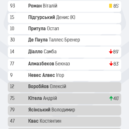
93
Роман
Віталій
85'
15
Підгурський
Денис
(K)
10
Притула
Остап
30
Де Паула
Таллес Бренер
14
Діалло
Самба
89'
77
Алмазбеков
Бекназ
83'
9
Невес Алвес
Іґор
12
Воробйов
Олексій
75
Кітела
Андрій
40'
79
Ясінський
Володимир
47
Квас
Костянтин