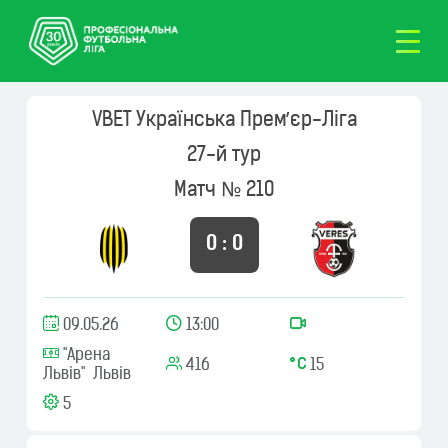
VBET Українська Премʼєр-Ліга
27-й тур
Матч № 210
0 : 0
09.05.26
13:00
"Арена
416
15
Львів" Львів
5