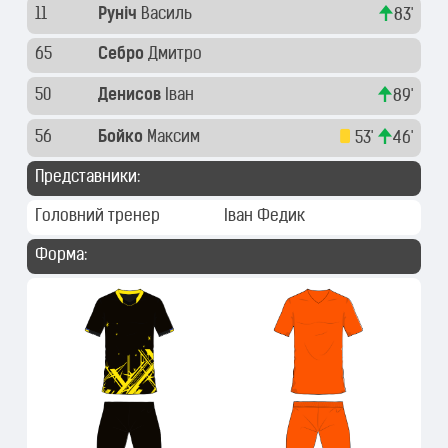
11
Руніч
Василь
83'
65
Себро
Дмитро
50
Денисов
Іван
89'
56
Бойко
Максим
53'
46'
Представники:
Головний тренер
Іван Федик
Форма: