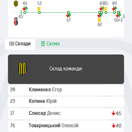
46
53
83
85
89
|
|
45'
90'+3
67
90+3
82
Склади
Схема
Склад команди:
28
Клименко
Єгор
23
Копина
Юрій
17
Слюсар
Денис
46'
76
Товарницький
Олексій
40'