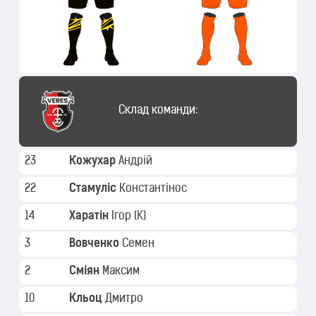
Склад команди:
23
Кожухар
Андрій
22
Стамуліс
Константінос
14
Харатін
Ігор
(K)
3
Вовченко
Семен
2
Сміян
Максим
10
Кльоц
Дмитро