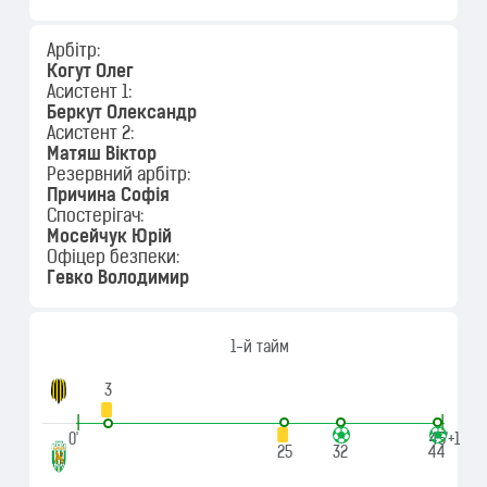
Арбітр:
Когут Олег
Асистент 1:
Беркут Олександр
Асистент 2:
Матяш Віктор
Резервний арбітр:
Причина Софія
Спостерігач:
Мосейчук Юрій
Офіцер безпеки:
Гевко Володимир
1-й тайм
3
|
|
0'
45'+1
25
32
44