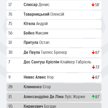
17
Слюсар
Денис
58'
76
Товарницький
Олексій
75
Кітела
Андрій
56
Бойко
Максим
10
Притула
Остап
30
Де Паула
Таллес Бренер
87'
7
Дос Сантуш Кріспім
Клайвер Габріель
73'
9
Невес Алвес
Іґор
87'
28
Клименко
Єгор
21
Александріно Де Ліма
Луїс Жорже
87'
95
Кирикович
Богдан