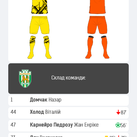
Склад команди:
1
Домчак
Назар
44
Холод
Віталій
87'
47
Карнейро Педрозу
Жан Енріке
56'