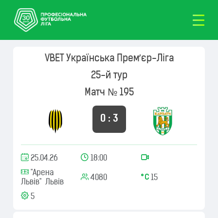
VBET Українська Премʼєр-Ліга
25-й тур
Матч № 195
0 : 3
25.04.26
18:00
"Арена
4080
15
Львів" Львів
5