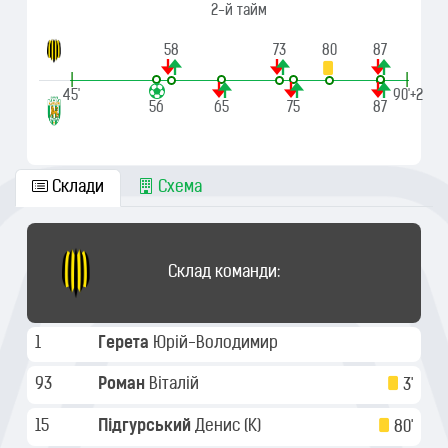
2-й тайм
58
73
80
87
|
|
45'
90'+2
56
65
75
87
Склади
Схема
Склад команди:
1
Герета
Юрій-Володимир
93
Роман
Віталій
3'
15
Підгурський
Денис
(K)
80'