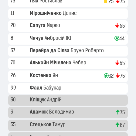
73
Лях
Ростислав
25'
75'
11
Мірошніченко
Денис
20
Сапуга
Марко
65'
8
Чачуа
Амбросій
(K)
44'
37
Перейра да Сілва
Бруно Роберто
70
Алькайн Мічелена
Чебер
65'
26
Костенко
Ян
32'
75'
99
Фаал
Бабукар
30
Кліщук
Андрій
3
Адамюк
Володимир
75'
55
Стецьков
Тимур
87'