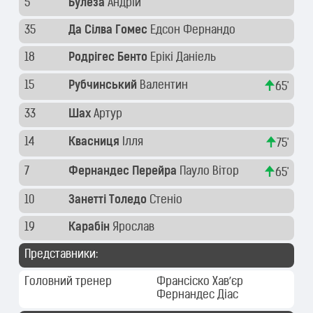
5
Булеза
Андрій
35
Да Сілва Гомес
Едсон Фернандо
18
Родрігес Бенто
Ерікі Даніель
15
Рубчинський
Валентин
65'
33
Шах
Артур
14
Квасниця
Ілля
75'
7
Фернандес Перейра
Пауло Вітор
65'
10
Занетті Толедо
Стеніо
19
Карабін
Ярослав
Представники:
Головний тренер
Франсіско Хав’єр
Фернандес Діас