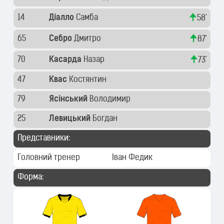
14
Діалло
Самба
58'
65
Себро
Дмитро
87'
70
Касарда
Назар
73'
47
Квас
Костянтин
79
Ясінський
Володимир
25
Левицький
Богдан
Представники:
Головний тренер
Іван Федик
Форма: