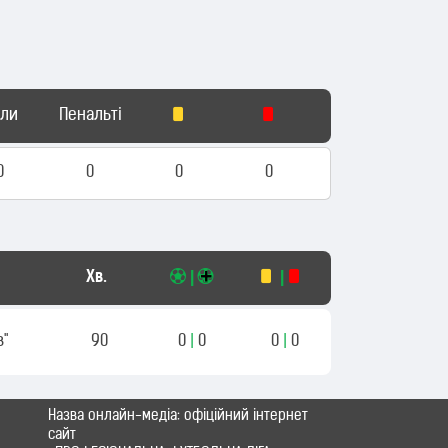
оли
Пенальті
0
0
0
0
Хв.
|
|
в"
90
0
|
0
0
|
0
Назва онлайн-медіа: офіційний інтернет
сайт