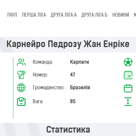
ПФЛ
ПЕРША ЛІГА
ДРУГА ЛІГА А
ДРУГА ЛІГА Б
НОВИНИ
Карнейро Педрозу Жан Енріке
Команда:
Карпати
Номер:
47
Громадянство:
Бразилія
Вага:
85
Статистика