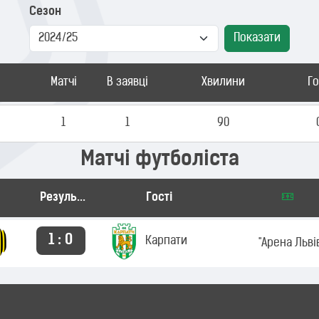
Сезон
Показати
Матчі
В заявці
Хвилини
Г
1
1
90
Матчі футболіста
Результат
Гості
1 : 0
Карпати
"Арена Льві