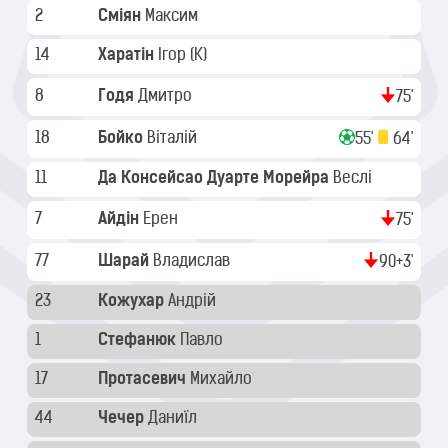
2
Сміян
Максим
14
Харатін
Ігор
(K)
8
Годя
Дмитро
75'
18
Бойко
Віталій
55'
64'
11
Да Консейсао Дуарте Морейра
Веслі
7
Айдін
Ерен
75'
77
Шарай
Владислав
90+3'
23
Кожухар
Андрій
1
Стефанюк
Павло
17
Протасевич
Михайло
44
Чечер
Даниїл