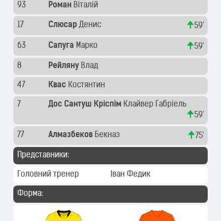
93
Роман
Віталій
17
Слюсар
Денис
59'
63
Сапуга
Марко
59'
8
Рейляну
Влад
47
Квас
Костянтин
7
Дос Сантуш Кріспім
Клайвер Габріель
59'
77
Алмазбеков
Бекназ
75'
Представники:
Головний тренер
Іван Федик
Форма: