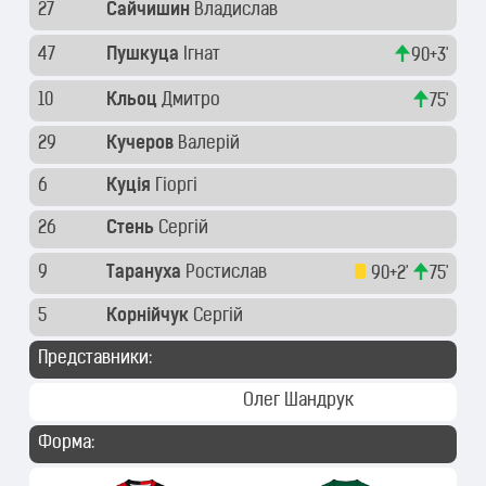
27
Сайчишин
Владислав
47
Пушкуца
Ігнат
90+3'
10
Кльоц
Дмитро
75'
29
Кучеров
Валерій
6
Куція
Гіоргі
26
Стень
Сергій
9
Тарануха
Ростислав
90+2'
75'
5
Корнійчук
Сергій
Представники:
Олег Шандрук
Форма: