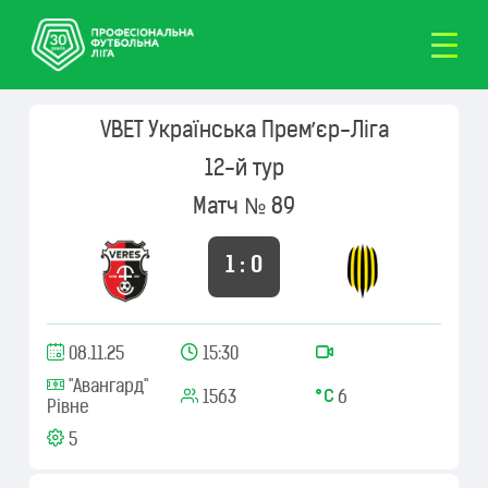
VBET Українська Премʼєр-Ліга
12-й тур
Матч № 89
1 : 0
08.11.25
15:30
"Авангард"
1563
6
Рівне
5