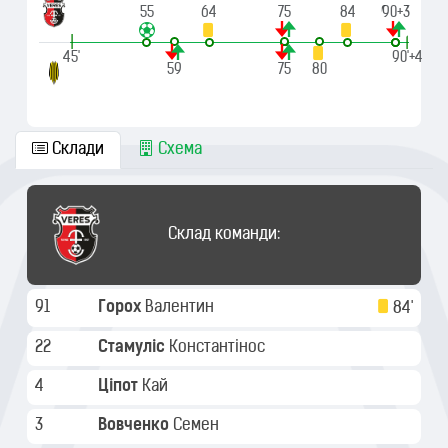
55
64
75
84
90+2
90+3
|
|
45'
90'+4
59
75
80
Склади
Схема
Склад команди:
91
Горох
Валентин
84'
22
Стамуліс
Константінос
4
Ціпот
Кай
3
Вовченко
Семен