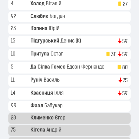
4
Холод
Віталій
27'
92
Слюбик
Богдан
23
Копина
Юрій
15
Підгурський
Денис
(K)
59'
10
Притула
Остап
31'
59'
5
Да Сілва Гомес
Едсон Фернандо
80'
11
Руніч
Василь
75'
14
Квасниця
Ілля
59'
99
Фаал
Бабукар
28
Клименко
Єгор
75
Кітела
Андрій