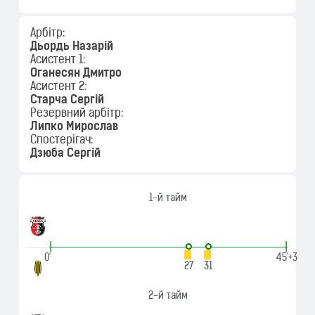
Арбітр:
Дьордь Назарій
Асистент 1:
Оганесян Дмитро
Асистент 2:
Старча Сергій
Резервний арбітр:
Липко Мирослав
Спостерігач:
Дзюба Сергій
1-й тайм
|
|
0'
45'+3
27
31
2-й тайм