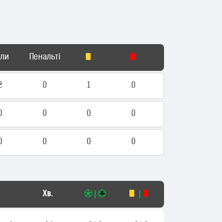
оли
Пенальті
2
0
1
0
0
0
0
0
0
0
0
0
Хв.
|
|