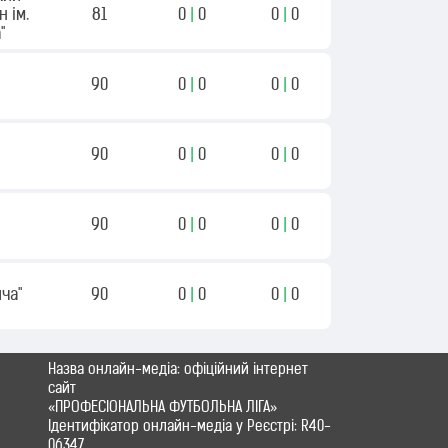
н ім.
81
0
|
0
0
|
0
"
90
0
|
0
0
|
0
90
0
|
0
0
|
0
90
0
|
0
0
|
0
ича"
90
0
|
0
0
|
0
Назва онлайн-медіа: офіційний інтернет
сайт
«ПРОФЕСІОНАЛЬНА ФУТБОЛЬНА ЛІГА»
Ідентифікатор онлайн-медіа у Реєстрі: R40-
06347