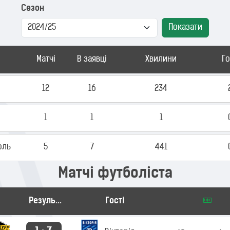
Сезон
Показати
Матчі
В заявці
Хвилини
Г
12
16
234
1
1
1
оль
5
7
441
Матчі футболіста
Результат
Гості