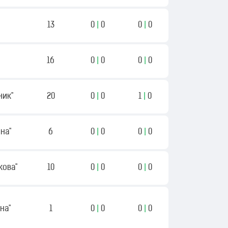
13
0
|
0
0
|
0
16
0
|
0
0
|
0
ник"
20
0
|
0
1
|
0
на"
6
0
|
0
0
|
0
ікова"
10
0
|
0
0
|
0
на"
1
0
|
0
0
|
0