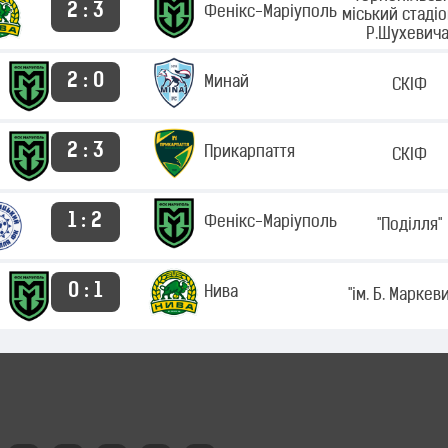
2 : 3
Фенікс-Маріуполь
міський стадіо
Р.Шухевича
2 : 0
Минай
СКІФ
2 : 3
Прикарпаття
СКІФ
1 : 2
Фенікс-Маріуполь
"Поділля"
0 : 1
Нива
"ім. Б. Маркев