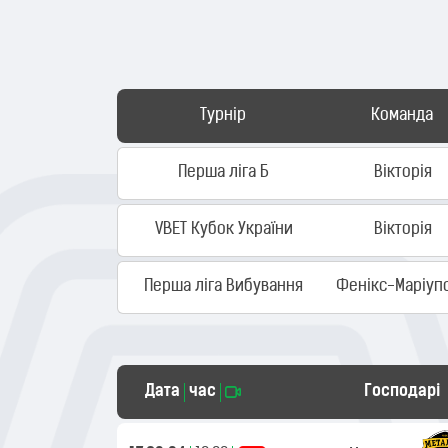
Турнір
Команда
Перша ліга Б
Вікторія
VBET Кубок України
Вікторія
Перша ліга Вибування
Фенікс-Маріуп
Дата
час
Господарі