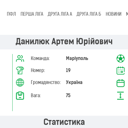
ПФЛ
ПЕРША ЛІГА
ДРУГА ЛІГА А
ДРУГА ЛІГА Б
НОВИНИ
Данилюк Артем Юрійович
Команда:
Маріуполь
Номер:
19
Громадянство:
Україна
Вага:
75
Статистика