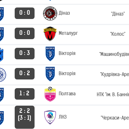
0 : 0
Діназ
"Діназ"
0 : 0
Металург
"Колос"
0 : 3
Вікторія
"Машинобудів
0 : 2
Вікторія
"Кудрівка-Аре
1 : 2
Полтава
НТК "ім. В. Банн
2 : 2
ЛНЗ
(3 : 1)
"Черкаси-Аре