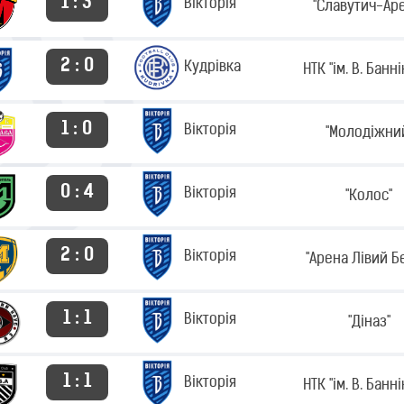
1 : 3
Вікторія
"Славутич-Ар
2 : 0
Кудрівка
НТК "ім. В. Банн
1 : 0
Вікторія
"Молодіжни
0 : 4
Вікторія
"Колос"
2 : 0
Вікторія
"Арена Лівий Б
1 : 1
Вікторія
"Діназ"
1 : 1
Вікторія
НТК "ім. В. Банн