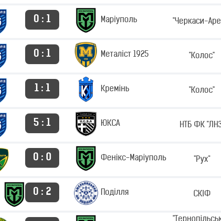
0 : 1
Маріуполь
"Черкаси-Аре
0 : 1
Металіст 1925
"Колос"
1 : 1
Кремінь
"Колос"
5 : 1
ЮКСА
НТБ ФК "ЛНЗ
0 : 0
Фенікс-Маріуполь
"Рух"
0 : 2
Поділля
СКІФ
"Тернопільсь