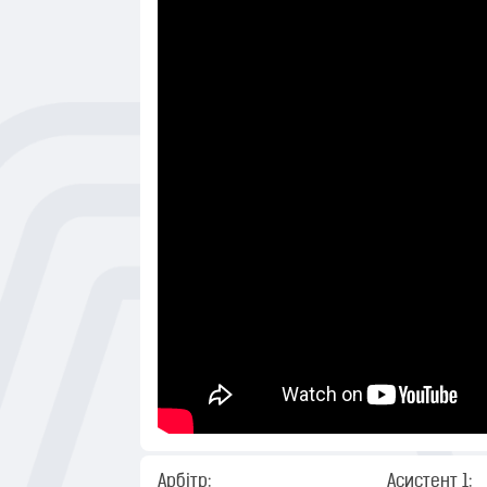
Арбітр:
Асистент 1: