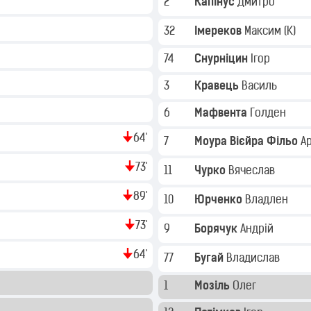
2
Капінус
Дмитро
32
Імереков
Максим
(K)
74
Снурніцин
Ігор
3
Кравець
Василь
6
Мафвента
Голден
64'
7
Моура Вієйра Фільо
А
73'
11
Чурко
Вячеслав
89'
10
Юрченко
Владлен
73'
9
Борячук
Андрій
64'
77
Бугай
Владислав
1
Мозіль
Олег