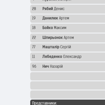
28
Рябий
Денис
19
Данилюк
Артем
18
Бойко
Максим
22
Шпирьонок
Артем
77
Машталір
Сергій
11
Лебеденко
Олександр
96
Нич
Назарій
Представники: