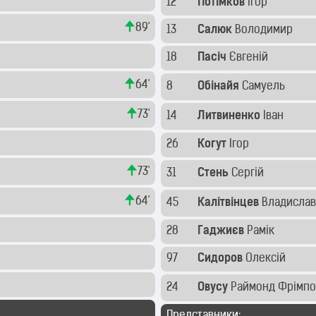
12
Потімков
Ігор
89'
13
Салюк
Володимир
18
Пасіч
Євгеній
64'
8
Обінайя
Самуель
73'
14
Литвиненко
Іван
26
Когут
Ігор
73'
31
Стень
Сергій
64'
45
Калітвінцев
Владисла
28
Гаджиєв
Рамік
97
Сидоров
Олексій
24
Овусу
Раймонд Фрімп