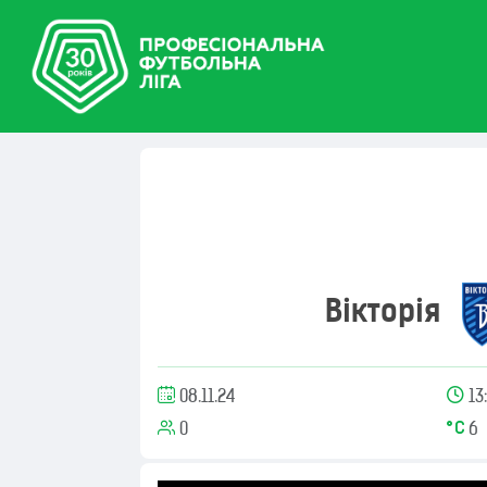
Вікторія
08.11.24
13
0
6