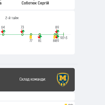
а
Соботюк Сергій
2-й тайм
64
73
89
|
90'+3
77
81
88
89
Склад команди: