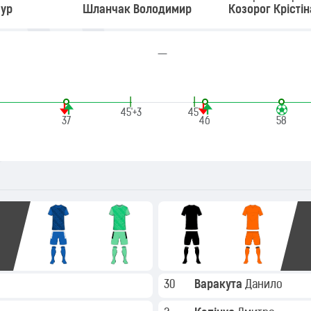
аур
Шланчак Володимир
Козорог Крістін
—
|
|
45'+3
45'
37
46
58
30
Варакута
Данило