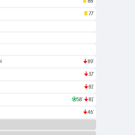
88'
77'
рі
89'
37'
81'
58'
81'
46'