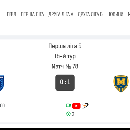
ПФЛ
ПЕРША ЛІГА
ДРУГА ЛІГА А
ДРУГА ЛІГА Б
НОВИНИ
Перша ліга Б
16-й тур
Матч № 78
0 : 1
:00
3