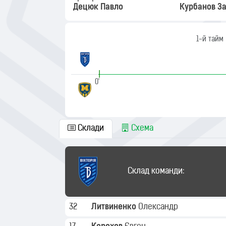
Децюк Павло
Курбанов З
1-й тайм
|
0'
Склади
Схема
Склад команди:
32
Литвиненко
Олександр