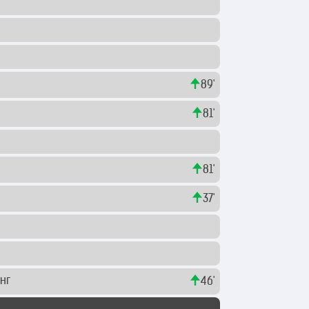
89'
81'
81'
в
37'
онг
46'