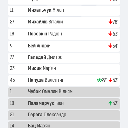
11
Михальчук
Мілан
27
Михайлів
Віталій
78'
18
Посєвкін
Радіон
63'
9
Бей
Андрій
54'
77
Галадей
Дмитро
33
Мисик
Мар'ян
45
Напуда
Валентин
22'
63'
1
Чубак
Омелян Вільям
10
Паламарчук
Іван
63'
21
Герега
Олександр
14
Бац
Мар'ян