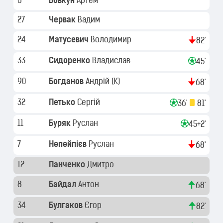
6
Вовкун
Артем
27
Червак
Вадим
24
Матусевич
Володимир
82'
33
Сидоренко
Владислав
45'
90
Богданов
Андрій
(K)
68'
32
Петько
Сергій
36'
81'
11
Буряк
Руслан
45+2'
7
Непейпієв
Руслан
68'
12
Панченко
Дмитро
8
Байдал
Антон
68'
34
Булгаков
Єгор
82'