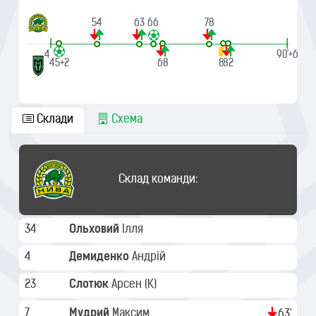
54
63
66
78
|
|
45'
90'+6
45+2
68
81
82
Склади
Схема
Склад команди:
34
Ольховий
Ілля
4
Демиденко
Андрій
23
Слотюк
Арсен
(K)
7
Мудрий
Максим
63'