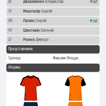
21
Дворовенко
Владислав
82'
77
Машталір
Сергій
29
Палюх
Сергій
68'
97
Шеставін
Євгеній
17
Рожко
Дмитро
Представники:
Тренер
Максим Фещук
Форма: