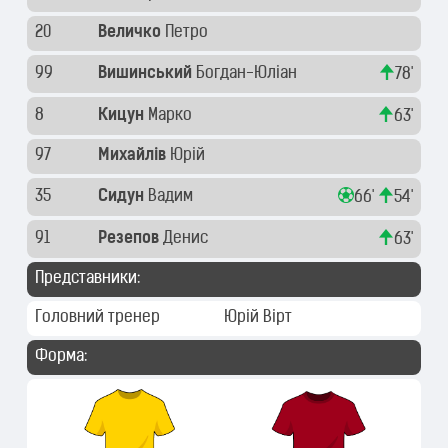
20
Величко
Петро
99
Вишинський
Богдан-Юліан
78'
8
Кицун
Марко
63'
97
Михайлів
Юрій
35
Сидун
Вадим
66'
54'
91
Резепов
Денис
63'
Представники:
Головний тренер
Юрій Вірт
Форма: