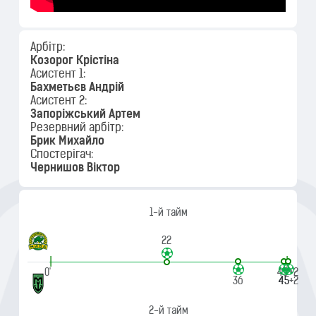
Арбітр:
Козорог Крістіна
Асистент 1:
Бахметьєв Андрій
Асистент 2:
Запоріжський Артем
Резервний арбітр:
Брик Михайло
Спостерігач:
Чернишов Віктор
1-й тайм
22
|
|
0'
45'+2
36
45
45+2
2-й тайм