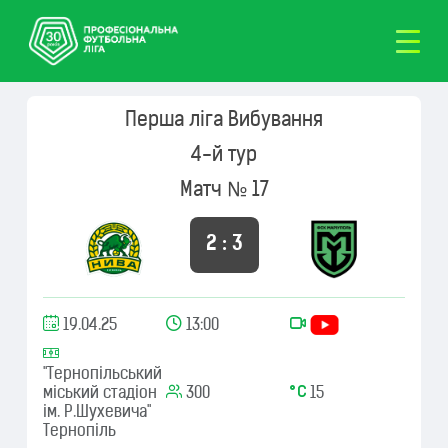
Перша ліга Вибування
4-й тур
Матч № 17
2 : 3
19.04.25
13:00
"Тернопільський
міський стадіон
300
15
ім. Р.Шухевича"
Тернопіль