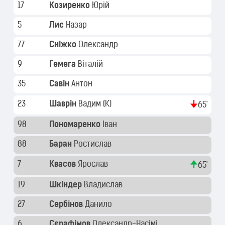
17
Козиренко
Юрій
5
Лис
Назар
77
Сніжко
Олександр
9
Гемега
Віталій
35
Савін
Антон
23
Шаврін
Вадим
(K)
65'
98
Пономаренко
Іван
88
Баран
Ростислав
7
Квасов
Ярослав
65'
19
Шкіндер
Владислав
27
Сербінов
Данило
6
Сєрафімов
Олександр-Насімі