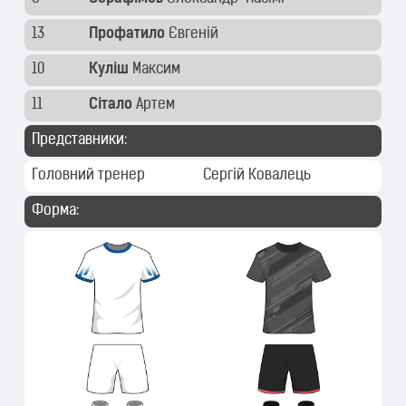
13
Профатило
Євгеній
10
Куліш
Максим
11
Сітало
Артем
Представники:
Головний тренер
Сергій Ковалець
Форма: