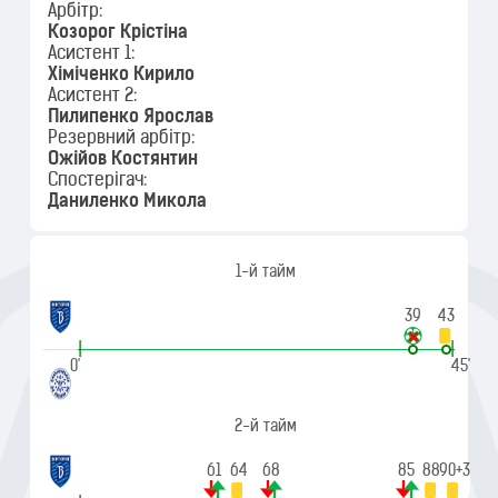
Арбітр:
Козорог Крістіна
Асистент 1:
Хіміченко Кирило
Асистент 2:
Пилипенко Ярослав
Резервний арбітр:
Ожійов Костянтин
Спостерігач:
Даниленко Микола
1-й тайм
39
43
|
|
0'
45'
2-й тайм
61
64
68
85
88
90+3