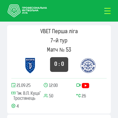
VBET Перша ліга
7-й тур
Матч № 53
0 : 0
21.09.25
12:00
"ім. В.П. Куца"
50
26
Тростянець
4