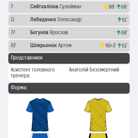
7
Сейтхалілов
Сулейман
88'
68'
11
Лебеденко
Олександр
61'
77
Богунов
Ярослав
68'
22
Шпирьонок
Артем
90+3'
61'
Представники:
Асистент головного
Анатолій Безсмертний
тренера
Форма: