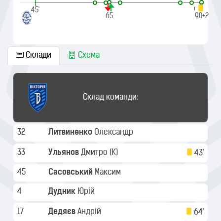
|
|
45'
90'+2
65
90+2
Склади
Схема
Склад команди:
32
Литвиненко
Олександр
33
Ульянов
Дмитро
(K)
43'
45
Сасовський
Максим
4
Дудник
Юрій
17
Дедяєв
Андрій
64'