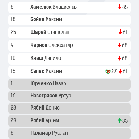
6
Хамелюк
Владислав
85'
18
Бойко
Максим
25
Шарай
Станіслав
61'
9
Чернов
Олександр
68'
10
Книш
Данило
68'
15
Євпак
Максим
39'
61'
1
Юрченко
Назар
16
Новотрясов
Артур
28
Рябий
Денис
29
Рябий
Артем
85'
8
Паламар
Руслан