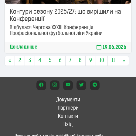
Контури сезону 2026/27: що вирішили на
Конференції
Відбулася Чергова XXXIII Конференція
Професіональної футбольної ліги України
Докладніше
19.06.2026
«
2
3
4
5
6
7
8
9
10
11
»
Документи
Партнери
Контакти
Вхід