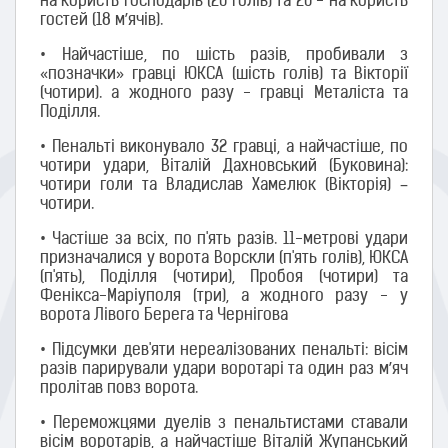
на користь господарів (20 голів) та 20 - на користь
гостей (18 м’ячів).
•​ Найчастіше, по шість разів, пробивали з
«позначки» гравці ЮКСА (шість голів) та Вікторії
(чотири). а жодного разу - гравці Металіста та
Поділля.
•​ Пенальті виконувало 32 гравці, а найчастіше, по
чотири удари, Віталій Дахновський (Буковина):
чотири голи та Владислав Хамелюк (Вікторія) –
чотири.
•​ Частіше за всіх, по п'ять разів. 11-метрові удари
призначалися у ворота Ворскли (п'ять голів), ЮКСА
(п'ять), Поділля (чотири), Пробоя (чотири) та
Фенікса-Маріуполя (три), а жодного разу - у
ворота Лівого Берега та Чернігова
•​ Підсумки дев'яти нереалізованих пенальті: вісім
разів парирували удари воротарі та один раз м’яч
пролітав повз ворота.
•​ Переможцями дуелів з пенальтистами ставали
вісім воротарів, а найчастіше Віталій Жупанський