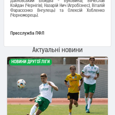
Дахновський (обидва - Буковина), Вячеслав
Койдан (Чернігів), Назарій Нич (Агробізнес), Віталій
Фарасєєнко (Інгулець) та Олексій Хобленко
(Чорноморець).
Пресслужба ПФЛ
Актуальні новини
НОВИНИ ДРУГОЇ ЛІГИ