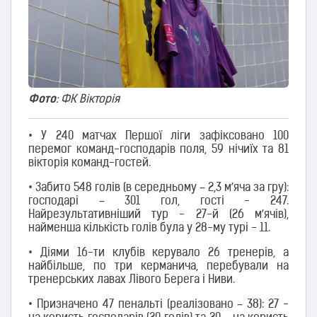
Фото
: ФК Вікторія
•​ У 240 матчах Першої ліги зафіксовано 100
перемог команд-господарів поля, 59 нічиїх та 81
вікторія команд-гостей.
•​ Забито 548 голів (в середньому – 2,3 м’яча за гру):
господарі – 301 гол, гості - 247.
Найрезультативніший тур - 27-й (26 м’ячів),
найменша кількість голів була у 28-му турі - 11.
•​ Діями 16-ти клубів керувало 26 тренерів, а
найбільше, по три керманича, перебували на
тренерських лавах Лівого Берега і Ниви.
•​ Призначено 47 пенальті (реалізовано – 38): 27 -