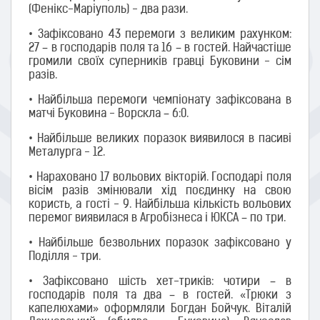
(Фенікс-Маріуполь) - два рази.
•​ Зафіксовано 43 перемоги з великим рахунком:
27 – в господарів поля та 16 – в гостей. Найчастіше
громили своїх суперників гравці Буковини - сім
разів.
•​ Найбільша перемоги чемпіонату зафіксована в
матчі Буковина - Ворскла – 6:0.
•​ Найбільше великих поразок виявилося в пасиві
Металурга - 12.
•​ Нараховано 17 вольових вікторій. Господарі поля
вісім разів змінювали хід поєдинку на свою
користь, а гості - 9. Найбільша кількість вольових
перемог виявилася в Агробізнеса і ЮКСА – по три.
•​ Найбільше безвольних поразок зафіксовано у
Поділля - три.
•​ Зафіксовано шість хет-триків: чотири – в
господарів поля та два – в гостей. «Трюки з
капелюхами» оформляли Богдан Бойчук. Віталій