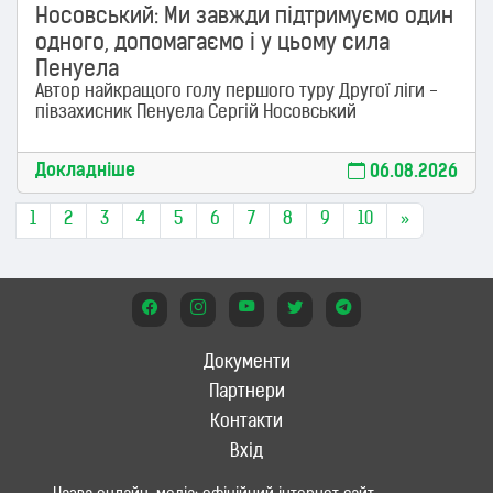
Носовський: Ми завжди підтримуємо один
одного, допомагаємо і у цьому сила
Пенуела
Автор найкращого голу першого туру Другої ліги -
півзахисник Пенуела Сергій Носовський
Докладніше
06.08.2026
1
2
3
4
5
6
7
8
9
10
»
Документи
Партнери
Контакти
Вхід