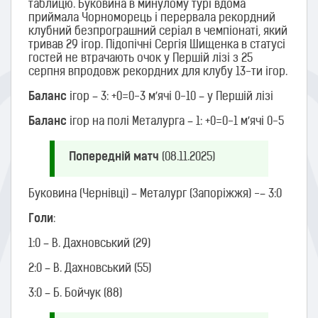
таблицю. Буковина в минулому турі вдома
приймала Чорноморець і перервала рекордний
клубний безпрограшний серіал в чемпіонаті, який
тривав 29 ігор. Підопічні Сергія Шищенка в статусі
гостей не втрачають очок у Першій лізі з 25
серпня впродовж рекордних для клубу 13-ти ігор.
Баланс
ігор – 3: +0=0-3 м’ячі 0-10 – у Першій лізі
Баланс
ігор на полі Металурга – 1: +0=0-1 м’ячі 0-5
Попередній матч
(08.11.2025)
Буковина (Чернівці) – Металург (Запоріжжя) -– 3:0
Голи
:
1:0 – В. Дахновський (29)
2:0 – В. Дахновський (55)
3:0 – Б. Бойчук (88)