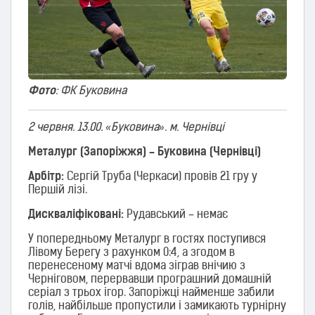
Фото
: ФК Буковина
2 червня. 13.00. «Буковина». м. Чернівці
Металург (Запоріжжя) – Буковина (Чернівці)
Арбітр:
Сергій Труба (Черкаси) провів 21 гру у
Першій лізі.
Дискваліфіковані:
Рудавський – немає
У попередньому Металург в гостях поступився
Лівому Берегу з рахунком 0:4, а згодом в
перенесеному матчі вдома зіграв внічию з
Черніговом, перервавши програшний домашній
серіал з трьох ігор. Запоріжці найменше забили
голів, найбільше пропустили і замикають турнірну