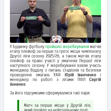
У Будинку футболу
пройшло жеребкування
матчів
етапу плейоф за перше та третє місця чемпіонату
Другої ліги сезону 2025/26, а також матчів етапу
плейоф за право участі у змагннях Першої ліги
наступного сезону. У жеребкуванні взяли участь
менеджер Відділу з питань стадіонів та безпеки
проведення змагань УАФ
Юрій Іванченко
і
менеджер по роботі з лігами ПФЛ
Сергій
Анненко
.
За його підсумками сформувалися такі пари:
Матч за перше місце у Другій лізі,
який пройде на нейтральному полі: