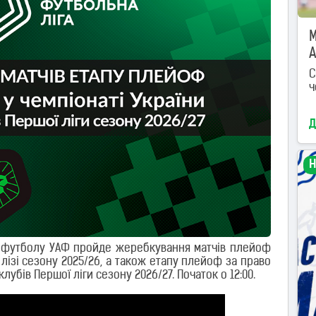
M
А
С
ч
Д
Н
ку футболу УАФ пройде жеребкування матчів плейоф
 лізі сезону 2025/26, а також етапу плейоф за право
лубів Першої ліги сезону 2026/27. Початок о 12:00.