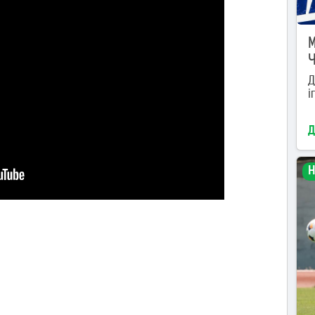
M
Ч
Д
і
Д
Н