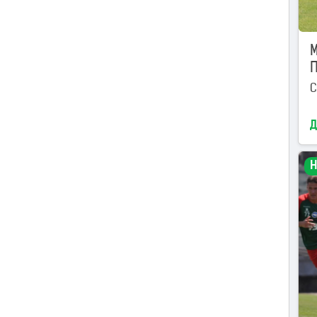
M
С
Д
Н