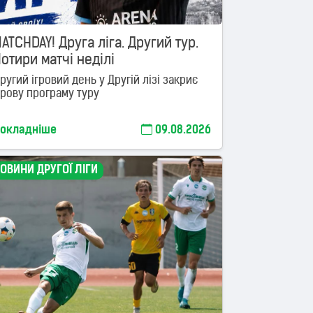
ATCHDAY! Друга ліга. Другий тур.
отири матчі неділі
ругий ігровий день у Другій лізі закриє
грову програму туру
окладніше
09.08.2026
ОВИНИ ДРУГОЇ ЛІГИ