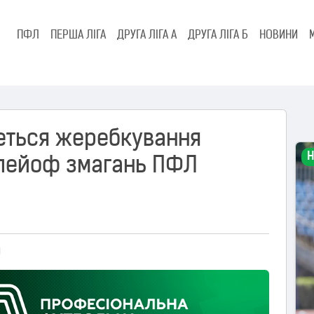
ПФЛ
ПЕРША ЛІГА
ДРУГА ЛІГА А
ДРУГА ЛІГА Б
НОВИНИ
деться жеребкування
Н
плейоф змагань ПФЛ
я