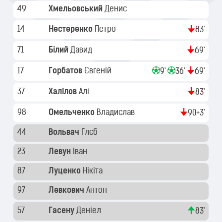
49
Хмельовський
Денис
14
Нестеренко
Петро
83'
71
Білий
Давид
69'
17
Горбатов
Євгеній
9'
36'
69'
37
Халілов
Алі
83'
98
Омельченко
Владислав
90+3'
44
Вольвач
Глєб
23
Левун
Іван
87
Луценко
Нікіта
97
Левкович
Антон
57
Гасену
Деніел
83'