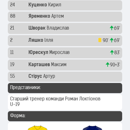
24
Куценко
Кирил
88
Яременко
Артем
21
Шворак
Владислав
69'
2
Ляшко
Ілля
90'
69'
11
Юрескул
Мирослав
83'
19
Карташев
Максим
90+3'
55
Стірус
Артур
Представники:
Старший тренер команди
Роман Локтіонов
U-19
Форма: