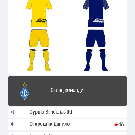
Склад команди:
71
Суркіс
Вячеслав
(K)
4
Огороднік
Данило
46'