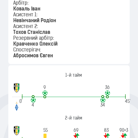
Арбітр:
Коваль Іван
Асистент 1:
Невінчаний Родіон
Асистент 2:
Тохов Станіслав
Резервний арбітр:
Кравченко Олексій
Спостерігач:
Абросимов Євген
1-й тайм
9
36
|
|
0'
45'
4
34
2-й тайм
55
69
83
90
90+3