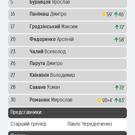
5
Буравцов
Ярослав
16
Панімаш
Дмитро
59'
46'
17
Гродзінський
Максим
72'
20
Федоренко
Арсеній
58'
23
Чалий
Всеволод
26
Парута
Дмитро
27
Квіквінія
Володимир
28
Саване
Усман
72'
30
Романюк
Мирослав
90+4'
83'
Представники:
Старший тренер
Павло Чередніченко