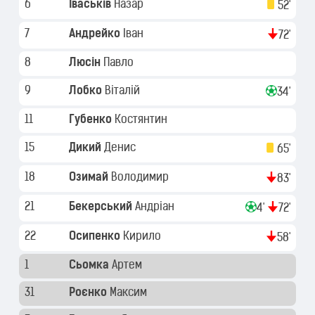
6
Іваськів
Назар
52'
7
Андрейко
Іван
72'
8
Люсін
Павло
9
Лобко
Віталій
34'
11
Губенко
Костянтин
15
Дикий
Денис
65'
18
Озимай
Володимир
83'
21
Бекерський
Андріан
4'
72'
22
Осипенко
Кирило
58'
1
Сьомка
Артем
31
Роєнко
Максим