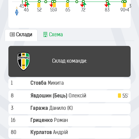
|
|
45'
90'+3
46
52
58
59
65
72
83
90+4
Склади
Схема
Склад команди:
1
Стовба
Микита
8
Явдошин (Бець)
Олексій
55'
3
Гаража
Данило
(K)
16
Гриценко
Роман
80
Курлатов
Андрій