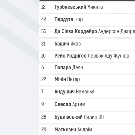
12
Турбаєвський
Микита
44
Пердута
Ігор
55
Да Сілва Кордейро
Андерсон Джор
21
Башич
Яков
10
Рейс Родрігес
Леовіжілду Жуніор
6
Попара
Деян
22
Мічін
Петар
7
Андушич
Неманья
9
Слесар
Артем
28
Будківський
Пилип
(K)
20
Маткевич
Андрій