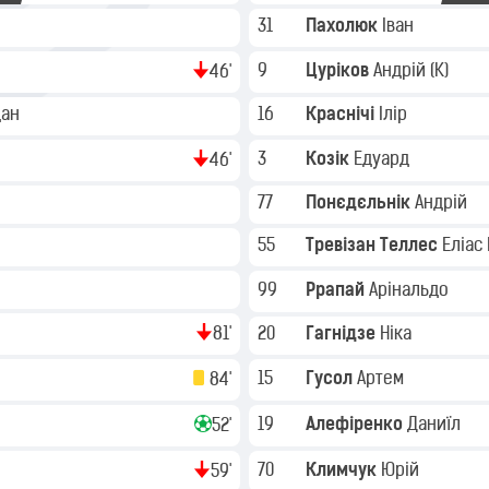
31
Пахолюк
Іван
9
Цуріков
Андрій
(K)
46'
дан
16
Краснічі
Ілір
3
Козік
Едуард
46'
77
Понєдєльнік
Андрій
55
Тревізан Теллес
Еліас
99
Ррапай
Арінальдо
81'
20
Гагнідзе
Ніка
15
Гусол
Артем
84'
19
Алефіренко
Даниїл
52'
70
Климчук
Юрій
59'