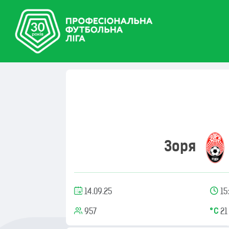
Зоря
14.09.25
15
957
21