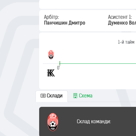
Арбітр:
Асистент 1:
Панчишин Дмитро
Думенко Во
1-й тайм
|
0'
Склади
Схема
Склад команди: