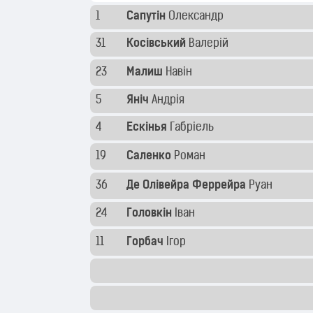
1
Сапутін
Олександр
31
Косівський
Валерій
23
Малиш
Навін
5
Яніч
Андрія
4
Ескінья
Габріель
19
Саленко
Роман
36
Де Олівейра Феррейра
Руан
24
Головкін
Іван
11
Горбач
Ігор