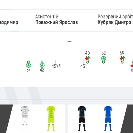
Асистент 2:
Резервний арбіт
лодимир
Поважний Ярослав
Кубряк Дмитро
—
46
52
59
|
|
45'+3
45'
37
42