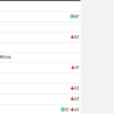
42'
83'
 Міґель
72'
63'
63'
37'
63'