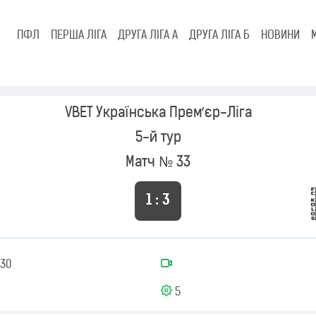
ПФЛ
ПЕРША ЛІГА
ДРУГА ЛІГА А
ДРУГА ЛІГА Б
НОВИНИ
VBET Українська Премʼєр-Ліга
5-й тур
Матч № 33
1 : 3
:30
5