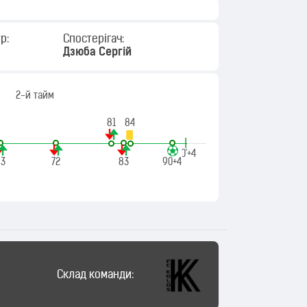
р:
Спостерігач:
Дзюба Сергій
2-й тайм
81
84
|
90'+4
63
72
83
90+4
Склад команди: