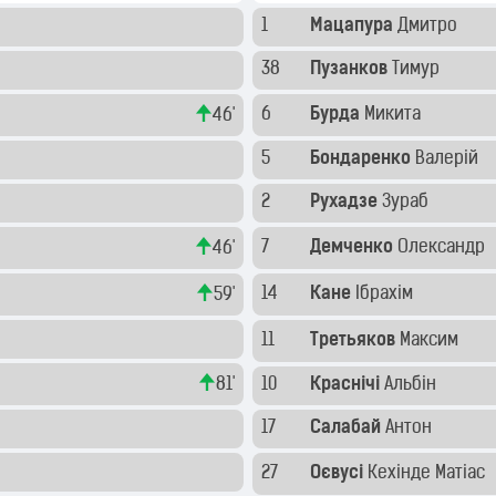
1
Мацапура
Дмитро
38
Пузанков
Тимур
6
Бурда
Микита
46'
5
Бондаренко
Валерій
2
Рухадзе
Зураб
7
Демченко
Олександр
46'
14
Кане
Ібрахім
59'
11
Третьяков
Максим
81'
10
Краснічі
Альбін
17
Салабай
Антон
27
Оєвусі
Кехінде Матіас