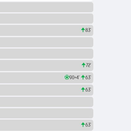
83'
72'
90+4'
63'
63'
63'