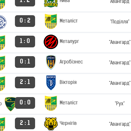
1 : 2
Нива
"Авангард"
0 : 2
Металіст
"Поділля"
1 : 0
Металург
"Авангард"
0 : 1
Агробізнес
"Авангард"
2 : 1
Вікторія
"Авангард"
0 : 0
Металіст
о
"Рух"
2 : 1
Чернігів
"Авангард"