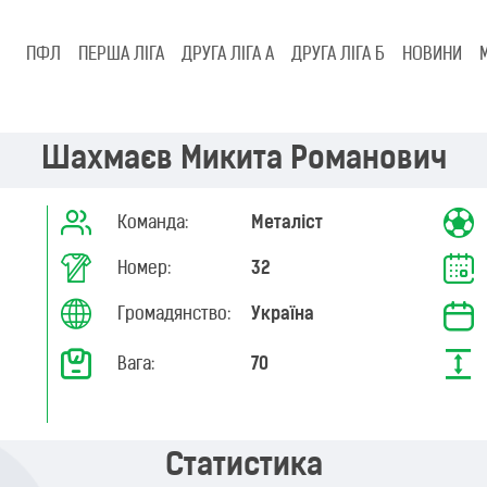
ПФЛ
ПЕРША ЛІГА
ДРУГА ЛІГА А
ДРУГА ЛІГА Б
НОВИНИ
Шахмаєв Микита Романович
Команда:
Металіст
Номер:
32
Громадянство:
Україна
Вага:
70
Статистика