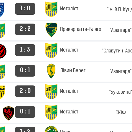
1 : 0
Металіст
"ім. В.П. Куц
2 : 2
Прикарпаття-Благо
"Авангард"
1 : 3
Металіст
"Славутич-Ар
0 : 1
Лівий Берег
"Авангард"
2 : 0
Металіст
"Буковина"
0 : 1
Металіст
СКІФ