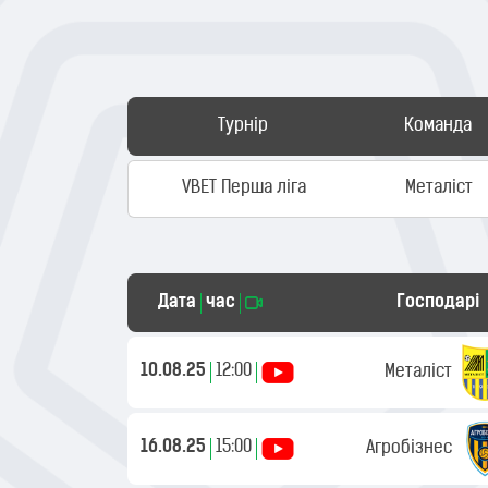
Турнір
Команда
VBET Перша ліга
Металіст
Дата
час
Господарі
10.08.25
12:00
Металіст
16.08.25
15:00
Агробізнес