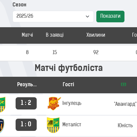
Сезон
Показати
Матчі
В заявці
Хвилини
Г
8
15
92
Матчі футболіста
Результат
Гості
1 : 2
Інгулець
"Авангард"
1 : 0
Металіст
Юність