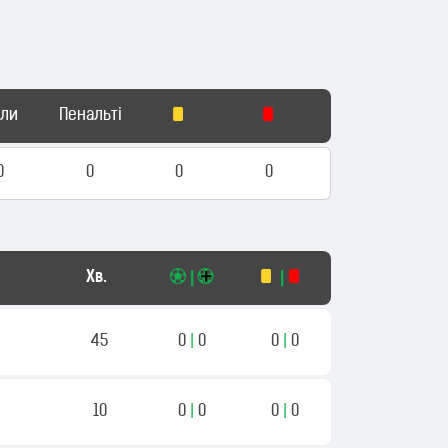
оли
Пенальті
0
0
0
0
Хв.
|
|
45
0
|
0
0
|
0
10
0
|
0
0
|
0