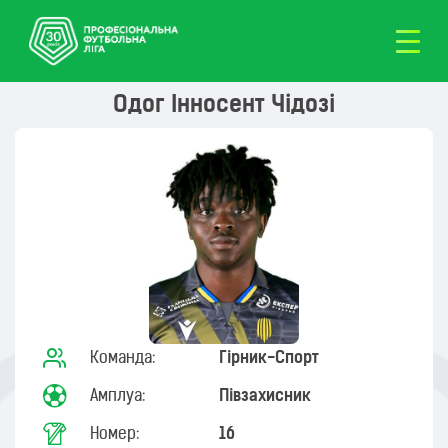
Одог Інносент Чідозі
Команда:
Гірник-Cпорт
Амплуа:
Півзахисник
Номер:
16