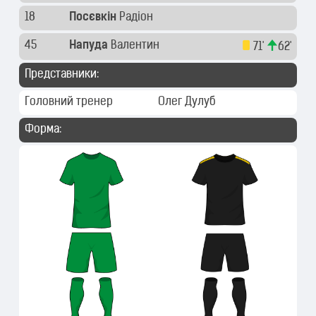
18
Посєвкін
Радіон
45
Напуда
Валентин
71'
62'
Представники:
Головний тренер
Олег Дулуб
Форма: