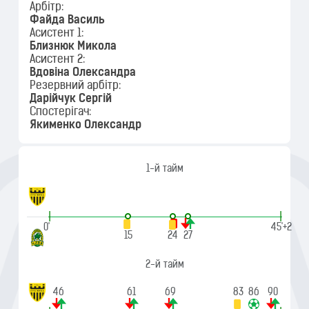
Арбітр:
Файда Василь
Асистент 1:
Близнюк Микола
Асистент 2:
Вдовіна Олександра
Резервний арбітр:
Дарійчук Сергій
Спостерігач:
Якименко Олександр
1-й тайм
|
|
0'
45'+2
15
24
27
2-й тайм
46
61
69
83
86
90