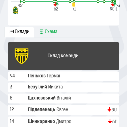
|
|
45'
90'+3
62
71
90+1
Склади
Схема
Склад команди:
94
Пеньков
Герман
3
Безуглий
Микита
8
Дахновський
Віталій
12
Підлепенець
Євген
90'
14
Шинкаренко
Дмитро
61'