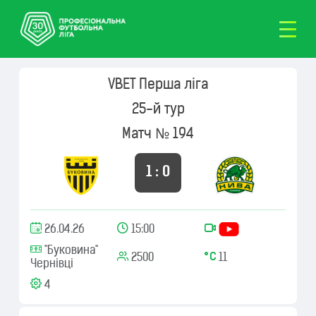
VBET Перша ліга
25-й тур
Матч № 194
1 : 0
26.04.26
15:00
"Буковина"
2500
11
Чернівці
4