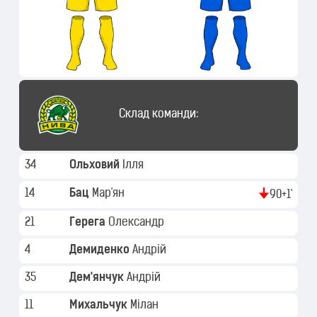
Склад команди:
34
Ольховий
Ілля
14
Бац
Мар'ян
90+1'
21
Герега
Олександр
4
Демиденко
Андрій
35
Дем'янчук
Андрій
11
Михальчук
Мілан