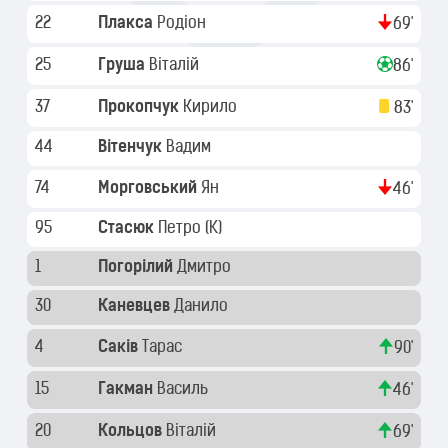
22
Плакса
Родіон
69'
25
Груша
Віталій
86'
37
Прокопчук
Кирило
83'
44
Вітенчук
Вадим
74
Морговський
Ян
46'
95
Стасюк
Петро
(K)
1
Погорілий
Дмитро
30
Каневцев
Данило
4
Саків
Тарас
90'
15
Гакман
Василь
46'
20
Кольцов
Віталій
69'