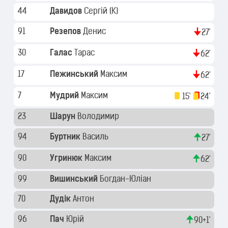
44
Давидов
Сергій
(K)
91
Резепов
Денис
27'
30
Галас
Тарас
62'
17
Пежинський
Максим
62'
7
Мудрий
Максим
15'
24'
23
Шарун
Володимир
94
Буртник
Василь
27'
90
Угринюк
Максим
62'
99
Вишинський
Богдан-Юліан
70
Дудік
Антон
96
Пач
Юрій
90+1'