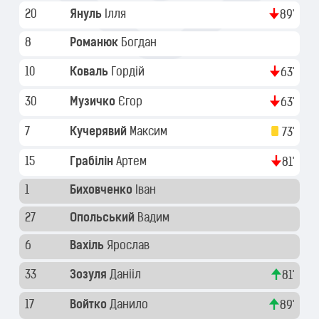
20
Януль
Ілля
89'
8
Романюк
Богдан
10
Коваль
Гордій
63'
30
Музичко
Єгор
63'
7
Кучерявий
Максим
73'
15
Грабілін
Артем
81'
1
Биховченко
Іван
27
Опольський
Вадим
6
Вахіль
Ярослав
33
Зозуля
Данііл
81'
17
Войтко
Данило
89'