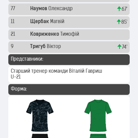
77
Наумов
Олександр
67'
11
Щербак
Матвій
85'
21
Ковриженко
Тимофій
9
Тригуб
Віктор
74'
Представники:
Старший тренер команди
Віталій Гавриш
U-21
Форма: