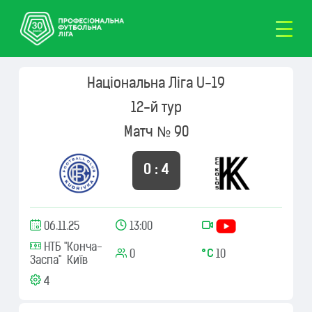
Національна Ліга U-19
12-й тур
Матч № 90
0 : 4
06.11.25
13:00
НТБ "Конча-
0
10
Заспа" Київ
4