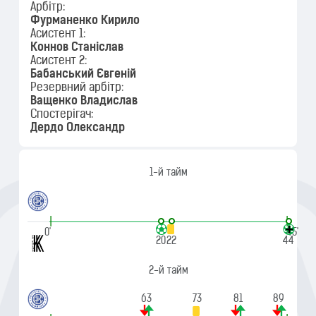
Арбітр:
Фурманенко Кирило
Асистент 1:
Коннов Станіслав
Асистент 2:
Бабанський Євгеній
Резервний арбітр:
Ващенко Владислав
Спостерігач:
Дердо Олександр
1-й тайм
|
|
0'
45'
20
22
44
2-й тайм
63
73
81
89