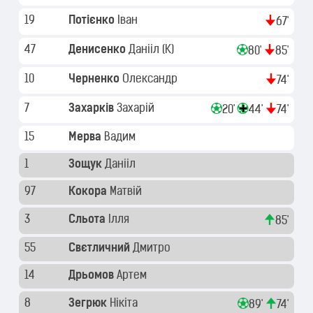
19
Потієнко
Іван
67'
47
Денисенко
Данііл
(K)
80'
85'
10
Черненко
Олександр
74'
7
Захарків
Захарій
20'
44'
74'
15
Мерва
Вадим
1
Зощук
Данііл
97
Кокора
Матвій
3
Сльота
Ілля
85'
55
Свєтличний
Дмитро
14
Дрьомов
Артем
8
Зегрюк
Нікіта
89'
74'