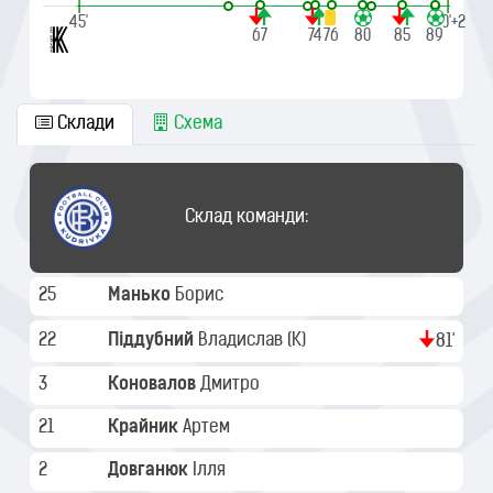
|
|
45'
90'+2
67
74
76
80
85
89
Склади
Схема
Склад команди:
25
Манько
Борис
22
Піддубний
Владислав
(K)
81'
3
Коновалов
Дмитро
21
Крайник
Артем
2
Довганюк
Ілля