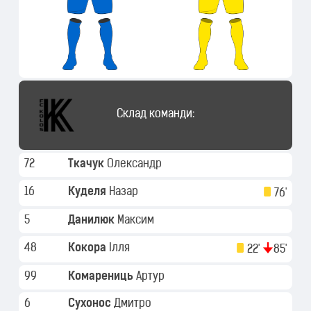
Склад команди:
72
Ткачук
Олександр
16
Куделя
Назар
76'
5
Данилюк
Максим
48
Кокора
Ілля
22'
85'
99
Комарениць
Артур
6
Сухонос
Дмитро