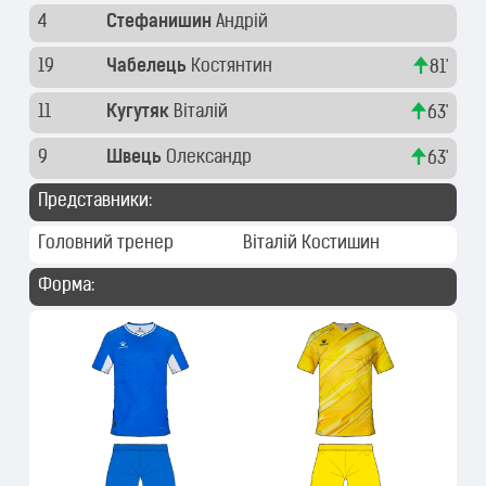
4
Стефанишин
Андрій
19
Чабелець
Костянтин
81'
11
Кугутяк
Віталій
63'
9
Швець
Олександр
63'
Представники:
Головний тренер
Віталій Костишин
Форма: