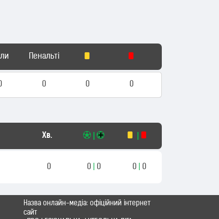
оли
Пенальті
0
0
0
0
Хв.
|
|
0
0
|
0
0
|
0
Назва онлайн-медіа: офіційний інтернет
сайт