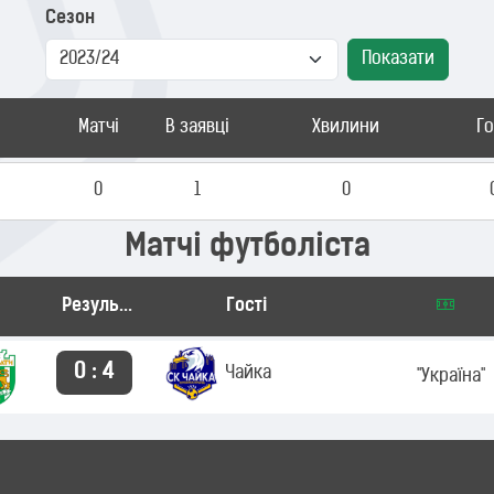
Сезон
Показати
Матчі
В заявці
Хвилини
Г
0
1
0
Матчі футболіста
Результат
Гості
0 : 4
Чайка
"Україна"