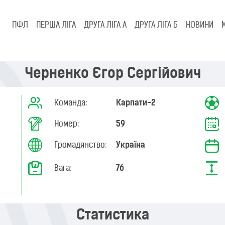
ПФЛ
ПЕРША ЛІГА
ДРУГА ЛІГА А
ДРУГА ЛІГА Б
НОВИНИ
Черненко Єгор Сергійович
Команда:
Карпати-2
Номер:
59
Громадянство:
Україна
Вага:
76
Статистика