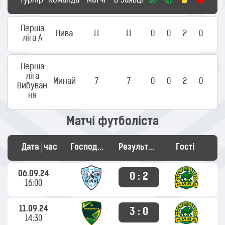
Турнір
Команда
Матчі
В заявці
Перша
Нива
11
11
0
0
2
0
ліга А
Перша
ліга
Минай
7
7
0
0
2
0
Вибуван
ня
Матчі футболіста
Дата
час
Господарі
Результат
Гості
06.09.24
0 : 2
16:00
11.09.24
3 : 0
14:30