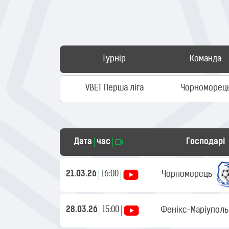
Турнір
Команда
VBET Перша ліга
Чорноморец
Дата
час
Господарі
21.03.26
16:00
Чорноморець
28.03.26
15:00
Фенікс-Маріуполь