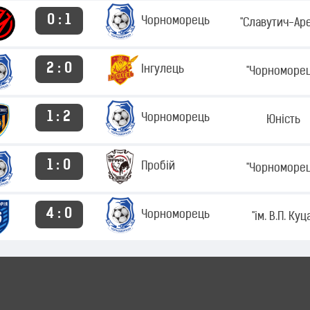
0 : 1
Чорноморець
"Славутич-Ар
2 : 0
Інгулець
"Чорноморец
1 : 2
Чорноморець
Юність
1 : 0
Пробій
"Чорноморец
4 : 0
Чорноморець
"ім. В.П. Куц