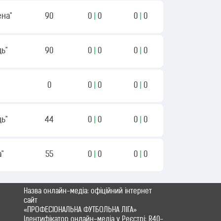
ена"
90
0
|
0
0
|
0
ь"
90
0
|
0
0
|
0
0
0
|
0
0
|
0
ь"
44
0
|
0
0
|
0
а"
55
0
|
0
0
|
0
Назва онлайн-медіа: офіційний інтернет
сайт
«ПРОФЕСІОНАЛЬНА ФУТБОЛЬНА ЛІГА»
Ідентифікатор онлайн-медіа у Реєстрі: R40-