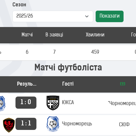
Сезон
Показати
Матчі
В заявці
Хвилини
Г
ь
6
7
459
Матчі футболіста
Результат
Гості
1 : 0
ЮКСА
"Чорноморец
1 : 1
Чорноморець
СКІФ