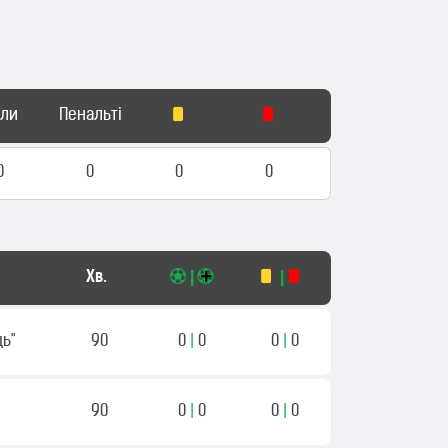
оли
Пенальті
0
0
0
0
Хв.
|
|
ь"
90
0
|
0
0
|
0
90
0
|
0
0
|
0