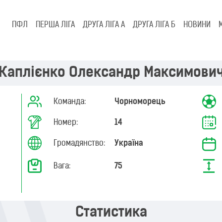
ПФЛ
ПЕРША ЛІГА
ДРУГА ЛІГА А
ДРУГА ЛІГА Б
НОВИНИ
Каплієнко Олександр Максимови
Команда:
Чорноморець
Номер:
14
Громадянство:
Україна
Вага:
75
Статистика