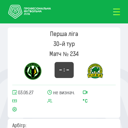
Перша ліга
30-й тур
Матч № 234
– : –
03.06.27
не визнач.
Арбітр: