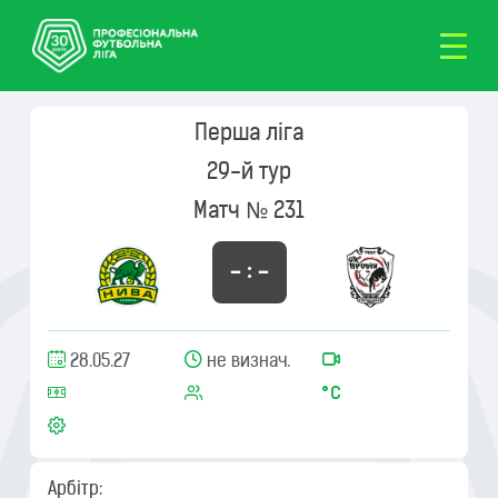
Перша ліга
29-й тур
Матч № 231
– : –
28.05.27
не визнач.
Арбітр: