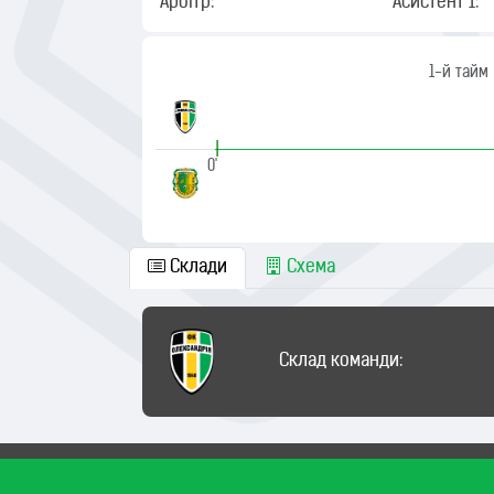
Арбітр:
Асистент 1:
1-й тайм
|
0'
Склади
Схема
Склад команди: