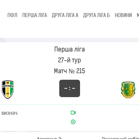
ПФЛ
ПЕРША ЛІГА
ДРУГА ЛІГА А
ДРУГА ЛІГА Б
НОВИНИ
Перша ліга
27-й тур
Матч № 215
– : –
 визнач.