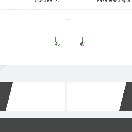
Асистент 2:
Резервний арбіт
—
|
|
45'
45'