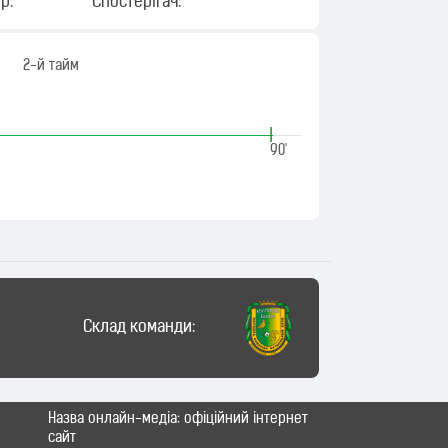
р:
Спостерігач:
2-й тайм
|
90'
Склад команди:
Назва онлайн-медіа: офіційний інтернет
сайт