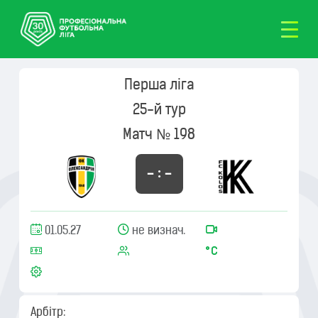
Перша ліга
25-й тур
Матч № 198
– : –
01.05.27
не визнач.
Арбітр: