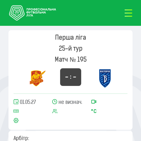
Перша ліга
25-й тур
Матч № 195
– : –
01.05.27
не визнач.
Арбітр: