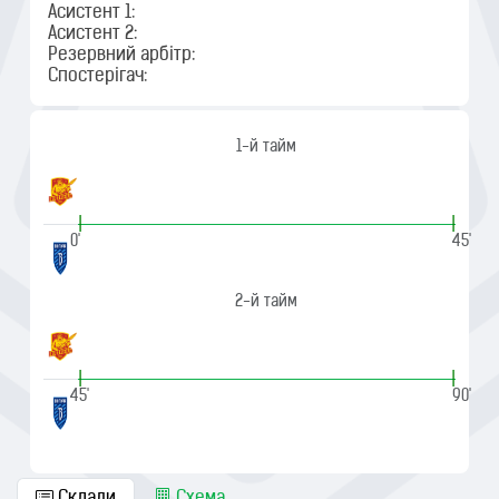
Асистент 1:
Асистент 2:
Резервний арбітр:
Спостерігач:
1-й тайм
|
|
0'
45'
2-й тайм
|
|
45'
90'