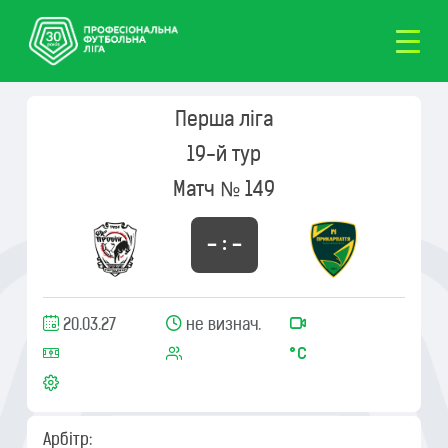
Перша ліга
19-й тур
Матч № 149
– : –
20.03.27
не визнач.
Арбітр: