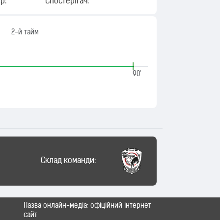
р:
Спостерігач:
2-й тайм
|
90'
Склад команди:
Назва онлайн-медіа: офіційний інтернет
сайт