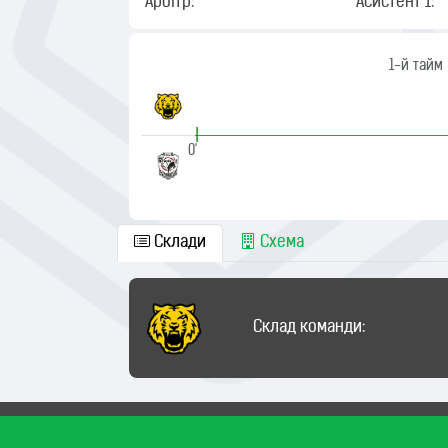
Арбітр:
Асистент 1:
1-й тайм
|
0'
Склади
Схема
Склад команди: