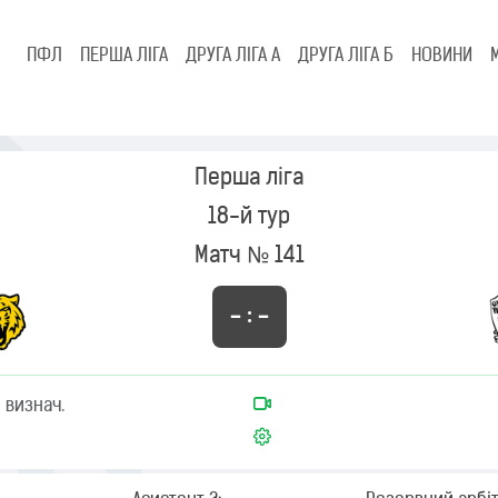
ПФЛ
ПЕРША ЛІГА
ДРУГА ЛІГА А
ДРУГА ЛІГА Б
НОВИНИ
Перша ліга
18-й тур
Матч № 141
– : –
 визнач.