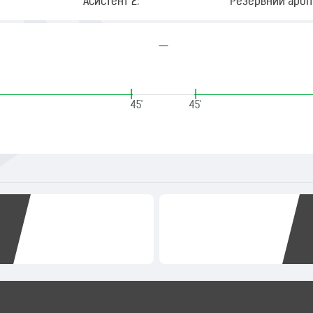
Асистент 2:
Резервний арбіт
—
|
|
45'
45'