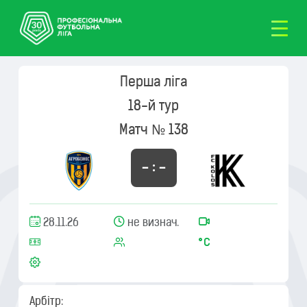
Перша ліга
18-й тур
Матч № 138
– : –
28.11.26
не визнач.
Арбітр: