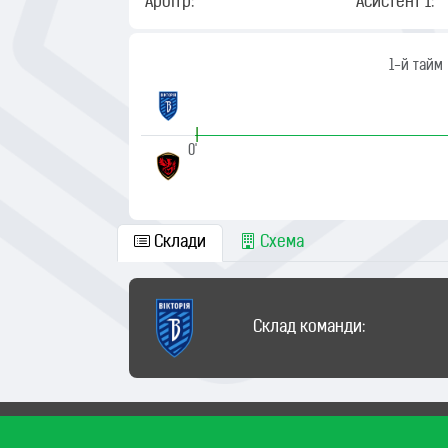
Арбітр:
Асистент 1:
1-й тайм
|
0'
Склади
Схема
Склад команди: