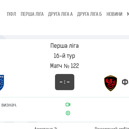
ПФЛ
ПЕРША ЛІГА
ДРУГА ЛІГА А
ДРУГА ЛІГА Б
НОВИНИ
Перша ліга
16-й тур
Матч № 122
Ф
– : –
 визнач.