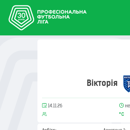
Вікторія
14.11.26
не