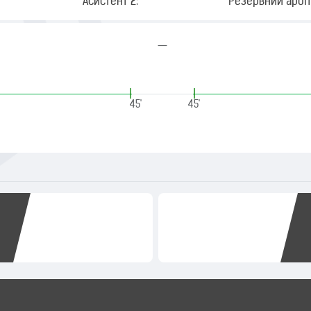
Асистент 2:
Резервний арбіт
—
|
|
45'
45'