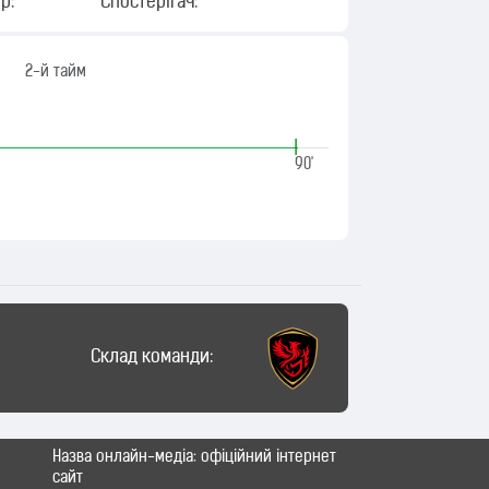
р:
Спостерігач:
2-й тайм
|
90'
Склад команди:
Назва онлайн-медіа: офіційний інтернет
сайт